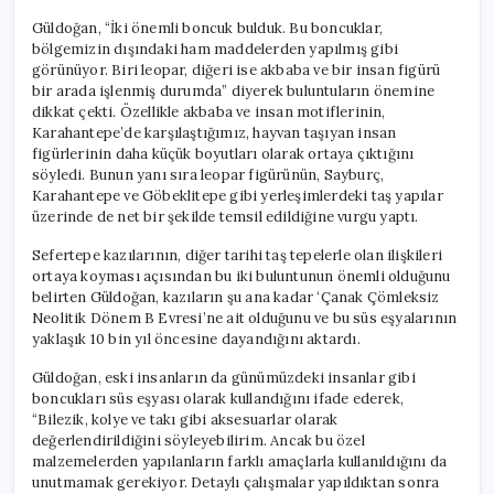
Güldoğan, “İki önemli boncuk bulduk. Bu boncuklar,
bölgemizin dışındaki ham maddelerden yapılmış gibi
görünüyor. Biri leopar, diğeri ise akbaba ve bir insan figürü
bir arada işlenmiş durumda” diyerek buluntuların önemine
dikkat çekti. Özellikle akbaba ve insan motiflerinin,
Karahantepe’de karşılaştığımız, hayvan taşıyan insan
figürlerinin daha küçük boyutları olarak ortaya çıktığını
söyledi. Bunun yanı sıra leopar figürünün, Sayburç,
Karahantepe ve Göbeklitepe gibi yerleşimlerdeki taş yapılar
üzerinde de net bir şekilde temsil edildiğine vurgu yaptı.
Sefertepe kazılarının, diğer tarihi taş tepelerle olan ilişkileri
ortaya koyması açısından bu iki buluntunun önemli olduğunu
belirten Güldoğan, kazıların şu ana kadar ‘Çanak Çömleksiz
Neolitik Dönem B Evresi’ne ait olduğunu ve bu süs eşyalarının
yaklaşık 10 bin yıl öncesine dayandığını aktardı.
Güldoğan, eski insanların da günümüzdeki insanlar gibi
boncukları süs eşyası olarak kullandığını ifade ederek,
“Bilezik, kolye ve takı gibi aksesuarlar olarak
değerlendirildiğini söyleyebilirim. Ancak bu özel
malzemelerden yapılanların farklı amaçlarla kullanıldığını da
unutmamak gerekiyor. Detaylı çalışmalar yapıldıktan sonra