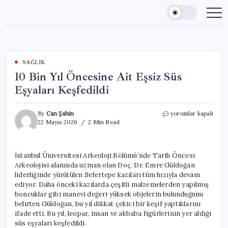
Skip
to
content
SAĞLIK
10 Bin Yıl Öncesine Ait Eşsiz Süs
Eşyaları Keşfedildi
10
By
Can Şahin
yorumlar kapalı
Bin
22 Mayıs 2026
2 Min Read
Yıl
Öncesine
Ait
İstanbul Üniversitesi Arkeoloji Bölümü’nde Tarih Öncesi
Eşsiz
Arkeolojisi alanında uzman olan Doç. Dr. Emre Güldoğan
Süs
Eşyaları
liderliğinde yürütülen Sefertepe kazıları tüm hızıyla devam
Keşfedildi
ediyor. Daha önceki kazılarda çeşitli malzemelerden yapılmış
için
boncuklar gibi manevi değeri yüksek objelerin bulunduğunu
belirten Güldoğan, bu yıl dikkat çekici bir keşif yaptıklarını
ifade etti. Bu yıl, leopar, insan ve akbaba figürlerinin yer aldığı
süs eşyaları keşfedildi.