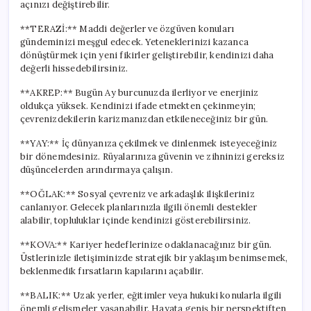
açınızı değiştirebilir.
**TERAZİ:** Maddi değerler ve özgüven konuları
gündeminizi meşgul edecek. Yeteneklerinizi kazanca
dönüştürmek için yeni fikirler geliştirebilir, kendinizi daha
değerli hissedebilirsiniz.
**AKREP:** Bugün Ay burcunuzda ilerliyor ve enerjiniz
oldukça yüksek. Kendinizi ifade etmekten çekinmeyin;
çevrenizdekilerin karizmanızdan etkileneceğiniz bir gün.
**YAY:** İç dünyanıza çekilmek ve dinlenmek isteyeceğiniz
bir dönemdesiniz. Rüyalarınıza güvenin ve zihninizi gereksiz
düşüncelerden arındırmaya çalışın.
**OĞLAK:** Sosyal çevreniz ve arkadaşlık ilişkileriniz
canlanıyor. Gelecek planlarınızla ilgili önemli destekler
alabilir, topluluklar içinde kendinizi gösterebilirsiniz.
**KOVA:** Kariyer hedeflerinize odaklanacağınız bir gün.
Üstlerinizle iletişiminizde stratejik bir yaklaşım benimsemek,
beklenmedik fırsatların kapılarını açabilir.
**BALIK:** Uzak yerler, eğitimler veya hukuki konularla ilgili
önemli gelişmeler yaşanabilir. Hayata geniş bir perspektiften