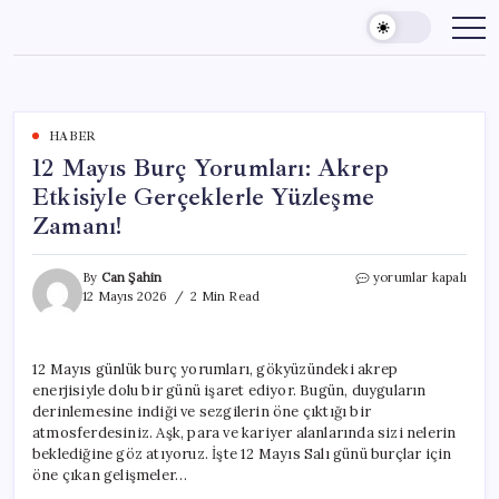
Skip
to
content
HABER
12 Mayıs Burç Yorumları: Akrep
Etkisiyle Gerçeklerle Yüzleşme
Zamanı!
12
By
Can Şahin
yorumlar kapalı
Mayıs
12 Mayıs 2026
2 Min Read
Burç
Yorumları:
Akrep
12 Mayıs günlük burç yorumları, gökyüzündeki akrep
Etkisiyle
enerjisiyle dolu bir günü işaret ediyor. Bugün, duyguların
Gerçeklerle
Yüzleşme
derinlemesine indiği ve sezgilerin öne çıktığı bir
Zamanı!
atmosferdesiniz. Aşk, para ve kariyer alanlarında sizi nelerin
için
beklediğine göz atıyoruz. İşte 12 Mayıs Salı günü burçlar için
öne çıkan gelişmeler…