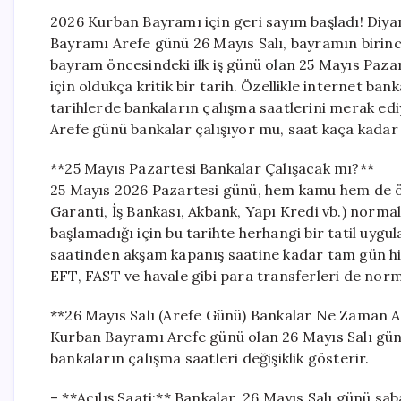
2026 Kurban Bayramı için geri sayım başladı! Diyan
Bayramı Arefe günü 26 Mayıs Salı, bayramın birinci
bayram öncesindeki ilk iş günü olan 25 Mayıs Pazar
için oldukça kritik bir tarih. Özellikle internet ba
tarihlerde bankaların çalışma saatlerini merak edi
Arefe günü bankalar çalışıyor mu, saat kaça kadar
**25 Mayıs Pazartesi Bankalar Çalışacak mı?**
25 Mayıs 2026 Pazartesi günü, hem kamu hem de öz
Garanti, İş Bankası, Akbank, Yapı Kredi vb.) normal
başlamadığı için bu tarihte herhangi bir tatil uygul
saatinden akşam kapanış saatine kadar tam gün h
EFT, FAST ve havale gibi para transferleri de nor
**26 Mayıs Salı (Arefe Günü) Bankalar Ne Zaman A
Kurban Bayramı Arefe günü olan 26 Mayıs Salı günü
bankaların çalışma saatleri değişiklik gösterir.
– **Açılış Saati:** Bankalar, 26 Mayıs Salı günü sa