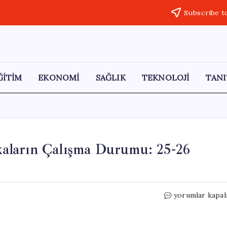
Subscribe t
ĞİTİM
EKONOMİ
SAĞLIK
TEKNOLOJİ
TANI
aların Çalışma Durumu: 25-26
2026
yorumlar kapal
Kurban
Bayramı’nda
Bankaların