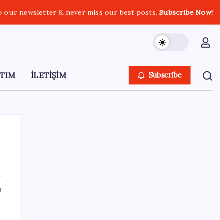
o our newsletter & never miss our best posts.
Subscribe Now!
TIM
İLETİŞİM
Subscribe
SON YAZILAR
ı
MacBook Ultra için Geri Sayım Başladı: İşte
Bilinenler