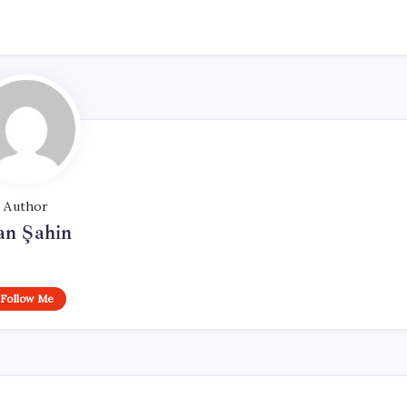
Author
an Şahin
Follow Me