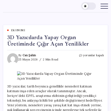
Skip
to
content
EKONOMI
3D Yazıcılarda Yapay Organ
Üretiminde Çığır Açan Yenilikler
3D
By
Can Şahin
yorumlar kapalı
Yazıcılarda
25 Mayıs 2026
2 Min Read
Yapay
Organ
Üretiminde
Çığır
Açan
Yenilikler
3D yazıcılar, tarih boyunca genellikle nesneleri katman
için
katman inşa eden araçlar olarak tanınmıştır. Ancak,
İsviçre’deki EPFL araştırma ekibinin geliştirdiği yenilikçi
teknoloji, bu anlayışı köklü bir şekilde değiştirmeyi hedefliyor.
Yeni yöntem, nesneleri yavaş yavaş kat kat inşa etmek yerine,
ışık kullanarak sıvı reçinenin içinde neredeyse tek seferde üç