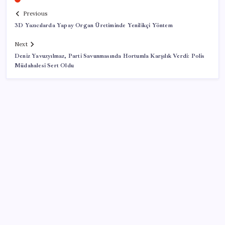
Previous
3D Yazıcılarda Yapay Organ Üretiminde Yenilikçi Yöntem
Next
Deniz Yavuzyılmaz, Parti Savunmasında Hortumla Karşılık Verdi: Polis
Müdahalesi Sert Oldu
SON YAZILAR
Xiaomi HyperOS 4 Beta Süreci İçin Tarihler
Sızdırıldı