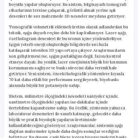
boyutlu yapılar oluşturuyor. Bu sistem, bilgisayarlı tomografi
cihazlarının tersine çalışarak, görüntü almak yerine ışık
desenleri ile sıvı malzemede 3D nesneler meydana getiriyor.
Tomografik volumetrik eklemeli üretim olarak adlandırılan bu
teknik, ışığa duyarlı reçine dolu bir kap kullanıyor. Lazer ışığı,
özel hologram desenleri ile bu sıvının içine yönlendiriliyor.
Işığın yeterli enerji oluşturduğu bölgelerde sıvı hızla
katılaşarak istenilen 3D yapı ortaya çıkıyor. Araştırmacıların
son geliştirmesi ise, ışığın parlaklığını değil, fazını kontrol
etmeye dayalı. Bu yenilik, lazer enerjisinin büyük bir kısmının
korunmasını sağlıyor ve baskı sürecini daha verimli hale
getiriyor. Yeni sistem, önceki holografik yöntemlere kıyasla
70 kat daha etkili bir performans sergileyerek, biyobaskı
alanında büyük bir potansiyele sahip.
Sistem, milimetre ölçeğindeki nesneleri saniyeler içinde,
santimetre ölçeğindeki yapıları ise dakikalar içinde
üretebilme kapasitesine sahip. Bu özellik, yöntemin yalnızca
laboratuvar denemeleri ile sınırlı kalmayıp, gelecekte daha
büyük ve pratik biyolojik yapıların üretiminde
kullanılabileceğini gösteriyor. Araştırmacılar, sistemin ışığı
dağıtan malzemeler içinde daha doğru sonuçlar verdiğini
belirtiyor. Bu durum, canlı hücre içeren biyoreçinelerin baskı