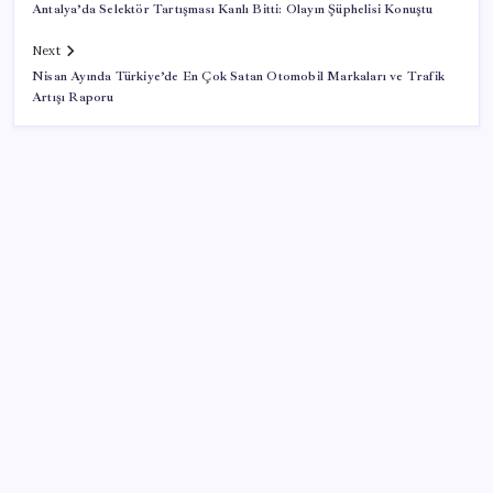
Antalya’da Selektör Tartışması Kanlı Bitti: Olayın Şüphelisi Konuştu
Next
Nisan Ayında Türkiye’de En Çok Satan Otomobil Markaları ve Trafik
Artışı Raporu
SON YAZILAR
Uzmandan kaplıcalarda hijyen uyarısı: ‘Kullanım
mutlaka doktor kontrolünde başlamalı’
Xiaomi HyperOS 4 Beta Süreci İçin Tarihler
Sızdırıldı