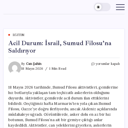
Skip
to
content
EĞITIM
Acil Durum: İsrail, Sumud Filosu’na
Saldırıyor
Acil
By
Can Şahin
yorumlar kapalı
Durum:
18 Mayıs 2026
1 Min Read
İsrail,
Sumud
Filosu’na
18 Mayıs 2026 tarihinde, Sumud Filosu aktivistleri, gemilerine
Saldırıyor
hız botlarıyla yaklaşan tam teçhizatlı askerlerin olduğunu
için
duyurdu. Aktivistler, gemilerde acil durum ilan ettiklerini
bildirdi. Geçtiğimiz hafta Marmaris’ten yola çıkan Sumud
Filosu, Gazze’ye doğru ilerliyordu, ancak Akdeniz açıklarında
müdahaleye uğradı. Görüntülerde, asker dolu en az bir hız
botunun, Sumud Filosu’na ait bir gemiye çıktığı anlar
kaydedildi. Aktivistler, can yeleklerini giyerken, askerlerin