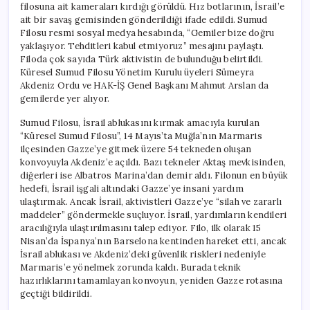
filosuna ait kameraları kırdığı görüldü. Hız botlarının, İsrail’e
ait bir savaş gemisinden gönderildiği ifade edildi. Sumud
Filosu resmi sosyal medya hesabında, “Gemiler bize doğru
yaklaşıyor. Tehditleri kabul etmiyoruz” mesajını paylaştı.
Filoda çok sayıda Türk aktivistin de bulunduğu belirtildi.
Küresel Sumud Filosu Yönetim Kurulu üyeleri Sümeyra
Akdeniz Ordu ve HAK-İŞ Genel Başkanı Mahmut Arslan da
gemilerde yer alıyor.
Sumud Filosu, İsrail ablukasını kırmak amacıyla kurulan
“Küresel Sumud Filosu”, 14 Mayıs’ta Muğla’nın Marmaris
ilçesinden Gazze’ye gitmek üzere 54 tekneden oluşan
konvoyuyla Akdeniz’e açıldı. Bazı tekneler Aktaş mevkisinden,
diğerleri ise Albatros Marina’dan demir aldı. Filonun en büyük
hedefi, İsrail işgali altındaki Gazze’ye insani yardım
ulaştırmak. Ancak İsrail, aktivistleri Gazze’ye “silah ve zararlı
maddeler” göndermekle suçluyor. İsrail, yardımların kendileri
aracılığıyla ulaştırılmasını talep ediyor. Filo, ilk olarak 15
Nisan’da İspanya’nın Barselona kentinden hareket etti, ancak
İsrail ablukası ve Akdeniz’deki güvenlik riskleri nedeniyle
Marmaris’e yönelmek zorunda kaldı. Burada teknik
hazırlıklarını tamamlayan konvoyun, yeniden Gazze rotasına
geçtiği bildirildi.