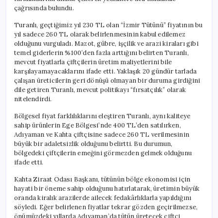
çağrısında bulundu.
Turanlı, geçtiğimiz yıl 230 TL olan “İzmir Tütünü” fiyatının bu
yıl sadece 260 TL olarak belirlenmesinin kabul edilemez
olduğunu vurguladı. Mazot, gübre, işçilik ve arazi kiraları gibi
temel giderlerin %100’den fazla arttığını belirten Turanlı,
mevcut fiyatlarla çiftçilerin üretim maliyetlerini bile
karşılayamayacaklarını ifade etti. Yaklaşık 20 gündür tarlada
çalışan üreticilerin geri dönüşü olmayan bir duruma girdiğini
dile getiren Turanlı, mevcut politikayı “fırsatçılık” olarak
nitelendirdi.
Bölgesel fiyat farklılıklarını eleştiren Turanlı, aynı kaliteye
sahip ürünlerin Ege Bölgesi’nde 400 TL’den satılırken,
Adıyaman ve Kahta çiftçisine sadece 260 TL verilmesinin
büyük bir adaletsizlik olduğunu belirtti. Bu durumun,
bölgedeki çiftçilerin emeğini görmezden gelmek olduğunu
ifade etti.
Kahta Ziraat Odası Başkanı, tütünün bölge ekonomisi için
hayati bir öneme sahip olduğunu hatırlatarak, üretimin büyük
oranda kiralık arazilerde ailecek fedakârlıklarla yapıldığını
söyledi. Eğer belirlenen fiyatlar tekrar gözden geçirilmezse,
önümüzdeki yıllarda Adıyaman’da tütün üretecek çiftçi