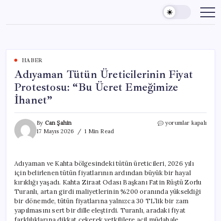
Skip
to
content
HABER
Adıyaman Tütün Üreticilerinin Fiyat
Protestosu: “Bu Ücret Emeğimize
İhanet”
Adıyaman
By
Can Şahin
yorumlar kapalı
Tütün
17 Mayıs 2026
1 Min Read
Üreticilerinin
Fiyat
Protestosu:
Adıyaman ve Kahta bölgesindeki tütün üreticileri, 2026 yılı
“Bu
için belirlenen tütün fiyatlarının ardından büyük bir hayal
Ücret
Emeğimize
kırıklığı yaşadı. Kahta Ziraat Odası Başkanı Fatin Rüştü Zorlu
İhanet”
Turanlı, artan girdi maliyetlerinin %200 oranında yükseldiği
için
bir dönemde, tütün fiyatlarına yalnızca 30 TL’lik bir zam
yapılmasını sert bir dille eleştirdi. Turanlı, aradaki fiyat
farklılıklarına dikkat çekerek yetkililere acil müdahale