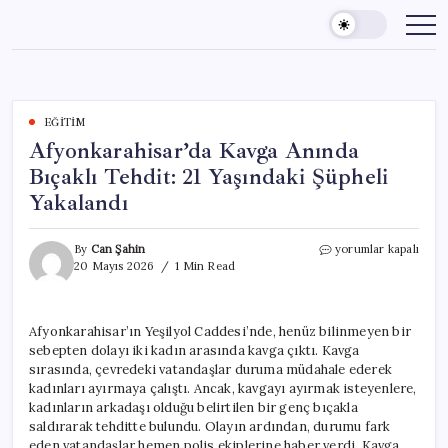
Skip
to
content
EĞITIM
Afyonkarahisar’da Kavga Anında
Bıçaklı Tehdit: 21 Yaşındaki Şüpheli
Yakalandı
Afyonkarahisar’da
By
Can Şahin
yorumlar kapalı
Kavga
20 Mayıs 2026
1 Min Read
Anında
Bıçaklı
Tehdit:
Afyonkarahisar’ın Yeşilyol Caddesi’nde, henüz bilinmeyen bir
21
sebepten dolayı iki kadın arasında kavga çıktı. Kavga
Yaşındaki
Şüpheli
sırasında, çevredeki vatandaşlar duruma müdahale ederek
Yakalandı
kadınları ayırmaya çalıştı. Ancak, kavgayı ayırmak isteyenlere,
için
kadınların arkadaşı olduğu belirtilen bir genç bıçakla
saldırarak tehditte bulundu. Olayın ardından, durumu fark
eden vatandaşlar hemen polis ekiplerine haber verdi. Kavga