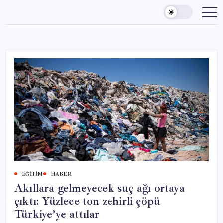
Skip
to
content
EĞITIM
HABER
Akıllara gelmeyecek suç ağı ortaya
çıktı: Yüzlece ton zehirli çöpü
Türkiye’ye attılar