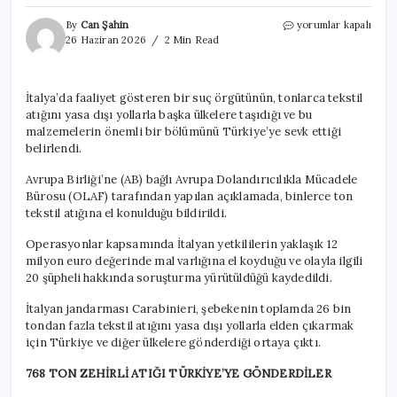
Akıllara
By
Can Şahin
yorumlar kapalı
gelmeyecek
26 Haziran 2026
2 Min Read
suç
ağı
ortaya
İtalya’da faaliyet gösteren bir suç örgütünün, tonlarca tekstil
çıktı:
atığını yasa dışı yollarla başka ülkelere taşıdığı ve bu
Yüzlece
ton
malzemelerin önemli bir bölümünü Türkiye’ye sevk ettiği
zehirli
belirlendi.
çöpü
Türkiye’ye
Avrupa Birliği’ne (AB) bağlı Avrupa Dolandırıcılıkla Mücadele
attılar
Bürosu (OLAF) tarafından yapılan açıklamada, binlerce ton
için
tekstil atığına el konulduğu bildirildi.
Operasyonlar kapsamında İtalyan yetkililerin yaklaşık 12
milyon euro değerinde mal varlığına el koyduğu ve olayla ilgili
20 şüpheli hakkında soruşturma yürütüldüğü kaydedildi.
İtalyan jandarması Carabinieri, şebekenin toplamda 26 bin
tondan fazla tekstil atığını yasa dışı yollarla elden çıkarmak
için Türkiye ve diğer ülkelere gönderdiği ortaya çıktı.
768 TON ZEHİRLİ ATIĞI TÜRKİYE’YE GÖNDERDİLER