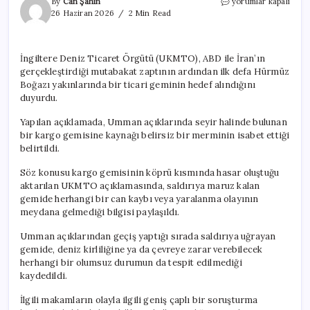
Anlaşmadan
By
Can Şahin
yorumlar kapalı
sonra
26 Haziran 2026
2 Min Read
bir
ilk:
Hürmüz
İngiltere Deniz Ticaret Örgütü (UKMTO), ABD ile İran’ın
Boğazı’nda
gerçekleştirdiği mutabakat zaptının ardından ilk defa Hürmüz
gemiye
saldırı
Boğazı yakınlarında bir ticari geminin hedef alındığını
için
duyurdu.
Yapılan açıklamada, Umman açıklarında seyir halinde bulunan
bir kargo gemisine kaynağı belirsiz bir merminin isabet ettiği
belirtildi.
Söz konusu kargo gemisinin köprü kısmında hasar oluştuğu
aktarılan UKMTO açıklamasında, saldırıya maruz kalan
gemide herhangi bir can kaybı veya yaralanma olayının
meydana gelmediği bilgisi paylaşıldı.
Umman açıklarından geçiş yaptığı sırada saldırıya uğrayan
gemide, deniz kirliliğine ya da çevreye zarar verebilecek
herhangi bir olumsuz durumun da tespit edilmediği
kaydedildi.
İlgili makamların olayla ilgili geniş çaplı bir soruşturma