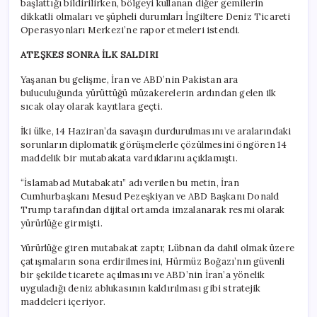
başlattığı bildirilirken, bölgeyi kullanan diğer gemilerin
dikkatli olmaları ve şüpheli durumları İngiltere Deniz Ticareti
Operasyonları Merkezi’ne rapor etmeleri istendi.
ATEŞKES SONRA İLK SALDIRI
Yaşanan bu gelişme, İran ve ABD’nin Pakistan ara
buluculuğunda yürüttüğü müzakerelerin ardından gelen ilk
sıcak olay olarak kayıtlara geçti.
İki ülke, 14 Haziran’da savaşın durdurulmasını ve aralarındaki
sorunların diplomatik görüşmelerle çözülmesini öngören 14
maddelik bir mutabakata vardıklarını açıklamıştı.
“İslamabad Mutabakatı” adı verilen bu metin, İran
Cumhurbaşkanı Mesud Pezeşkiyan ve ABD Başkanı Donald
Trump tarafından dijital ortamda imzalanarak resmi olarak
yürürlüğe girmişti.
Yürürlüğe giren mutabakat zaptı; Lübnan da dahil olmak üzere
çatışmaların sona erdirilmesini, Hürmüz Boğazı’nın güvenli
bir şekilde ticarete açılmasını ve ABD’nin İran’a yönelik
uyguladığı deniz ablukasının kaldırılması gibi stratejik
maddeleri içeriyor.