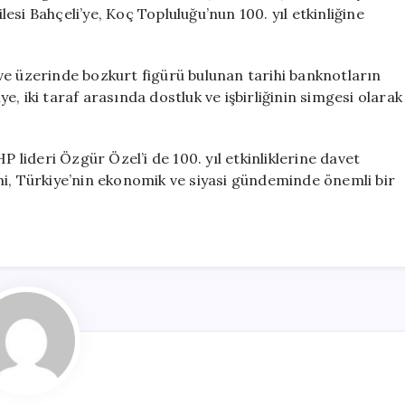
Hediye
si Bahçeli’ye, Koç Topluluğu’nun 100. yıl etkinliğine
Etti
için
ve üzerinde bozkurt figürü bulunan tarihi banknotların
iye, iki taraf arasında dostluk ve işbirliğinin simgesi olarak
P lideri Özgür Özel’i de 100. yıl etkinliklerine davet
şimi, Türkiye’nin ekonomik ve siyasi gündeminde önemli bir