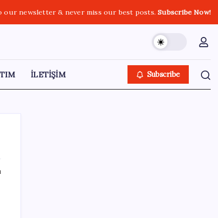
o our newsletter & never miss our best posts.
Subscribe Now!
TIM
İLETİŞİM
Subscribe
ı
SON YAZILAR
MacBook Ultra için Geri Sayım Başladı: İşte
Bilinenler