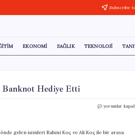
Subscribe t
ĞİTİM
EKONOMİ
SAĞLIK
TEKNOLOJİ
TANI
u Banknot Hediye Etti
Bahçeli,
yorumlar kapal
Koç’a
Tarihi
Bozkurtlu
Banknot
nde gelen isimleri Rahmi Koç ve Ali Koç ile bir araya