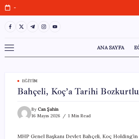
Skip
-
to
content
https://www.facebook.com/
https://twitter.com/
https://t.me/
https://www.instagram.com/
https://youtube.com/
ANA SAYFA
E
EĞITIM
Bahçeli, Koç’a Tarihi Bozkurtl
By
Can Şahin
16 Mayıs 2026
1 Min Read
MHP Genel Başkanı Devlet Bahçeli, Koç Holding’in ö