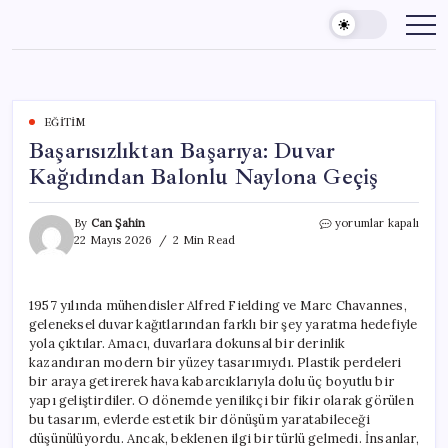
Skip
to
content
EĞITIM
Başarısızlıktan Başarıya: Duvar
Kağıdından Balonlu Naylona Geçiş
Başarısızlıktan
By
Can Şahin
yorumlar kapalı
Başarıya:
22 Mayıs 2026
2 Min Read
Duvar
Kağıdından
Balonlu
1957 yılında mühendisler Alfred Fielding ve Marc Chavannes,
Naylona
geleneksel duvar kağıtlarından farklı bir şey yaratma hedefiyle
Geçiş
için
yola çıktılar. Amacı, duvarlara dokunsal bir derinlik
kazandıran modern bir yüzey tasarımıydı. Plastik perdeleri
bir araya getirerek hava kabarcıklarıyla dolu üç boyutlu bir
yapı geliştirdiler. O dönemde yenilikçi bir fikir olarak görülen
bu tasarım, evlerde estetik bir dönüşüm yaratabileceği
düşünülüyordu. Ancak, beklenen ilgi bir türlü gelmedi. İnsanlar,