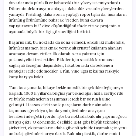
duvarlarında pürüzlü ve kabarcıklı bir yüzey istemiyorlardı.
Dönemin dekorasyon anlayışı, daha düz ve sade yüzeylerden
yanaydı. Fielding, daha sonra yaptığı röportajlarda, insanların
ürünün görünümüne bakarak “Neden bunu duvara
yapıştırayım ki?” diye düşündüğünü ifade etti ve projenin o
aşamada büyük bir ilgi görmediğini belirtti.
Başarısızlık, bu noktada da sona ermedi. Ancak iki mühendis,
ürünü tamamen bırakmak yerine alternatif kullanım alanları
aramaya devam ettiler. İlk olarak, sera yalıtımı için
potansiyelini test ettiler. Bitkiler için sıcaklık koruması
sağlayabileceğini düşündüler, fakat burada da beklenen
sonuçları elde edemediler. Ürün, yine ilgisiz kalma riskiyle
karşı karşıya kaldı.
Tam bu aşamada, hikaye beklenmedik bir şekilde değişmeye
başladı. 1960’lı yıllarda bilgisayar teknolojisi hızla ilerliyordu
ve büyük makinelerin taşınması ciddi bir sorun haline
gelmişti. Hassas elektronik parçaların darbe almadan
taşınması gerekiyor, bu da yeni çözümler arayışını
beraberinde getiriyordu. İşte bu noktada balonlu yapının gücü
ortaya çıktı. O dönemde, özellikle IBM gibi büyük teknoloji
şirketleri, ekipmanlarını daha güvenli şekilde taşımak için yeni
ambalaj çözümleri arıyorlardı. Balonlu plastik, darbe emici