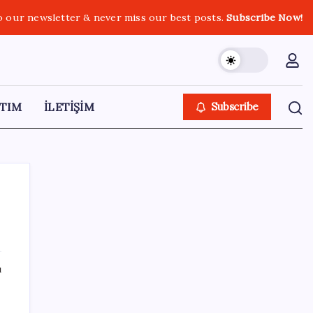
o our newsletter & never miss our best posts.
Subscribe Now!
TIM
İLETİŞİM
Subscribe
SON YAZILAR
ı
MacBook Ultra için Geri Sayım Başladı: İşte
Bilinenler