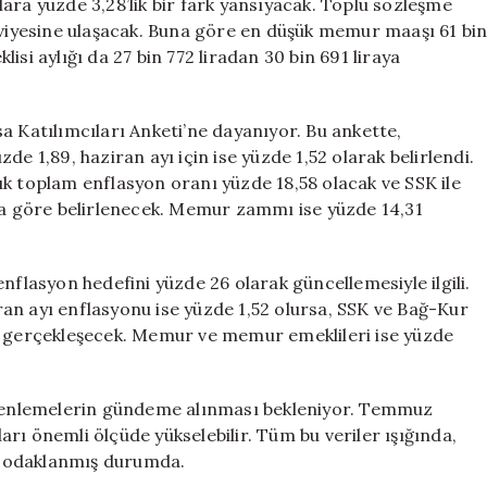
ara yüzde 3,28’lik bir fark yansıyacak. Toplu sözleşme
iyesine ulaşacak. Buna göre en düşük memur maaşı 61 bi
si aylığı da 27 bin 772 liradan 30 bin 691 liraya
a Katılımcıları Anketi’ne dayanıyor. Bu ankette,
e 1,89, haziran ayı için ise yüzde 1,52 olarak belirlendi.
ık toplam enflasyon oranı yüzde 18,58 olacak ve SSK ile
 göre belirlenecek. Memur zammı ise yüzde 14,31
nflasyon hedefini yüzde 26 olarak güncellemesiyle ilgili.
an ayı enflasyonu ise yüzde 1,52 olursa, SSK ve Bağ-Kur
ak gerçekleşecek. Memur ve memur emeklileri ise yüzde
düzenlemelerin gündeme alınması bekleniyor. Temmuz
rı önemli ölçüde yükselebilir. Tüm bu veriler ışığında,
a odaklanmış durumda.