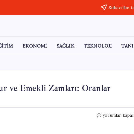
Subscribe t
ĞİTİM
EKONOMİ
SAĞLIK
TEKNOLOJİ
TANI
r ve Emekli Zamları: Oranlar
Bayram
yorumlar kapal
Sonrası
Beklenen
Memur