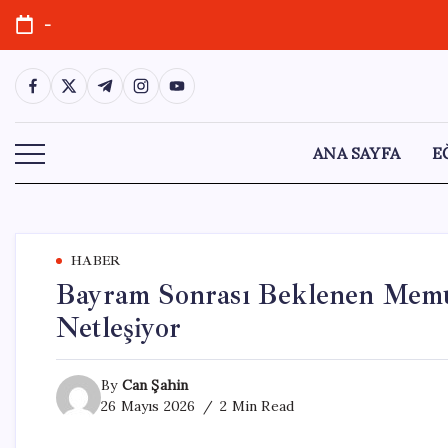
Skip
-
to
content
https://www.facebook.com/
https://twitter.com/
https://t.me/
https://www.instagram.com/
https://youtube.com/
ANA SAYFA
E
HABER
Bayram Sonrası Beklenen Memu
Netleşiyor
By
Can Şahin
26 Mayıs 2026
2 Min Read