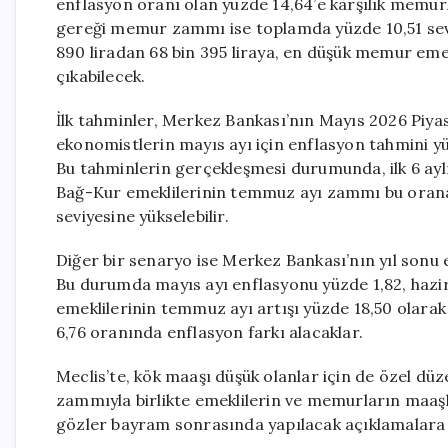
enflasyon oranı olan yüzde 14,64’e karşılık memurl
gereği memur zammı ise toplamda yüzde 10,51 sev
890 liradan 68 bin 395 liraya, en düşük memur emekli
çıkabilecek.
İlk tahminler, Merkez Bankası’nın Mayıs 2026 Piyas
ekonomistlerin mayıs ayı için enflasyon tahmini yüzd
Bu tahminlerin gerçekleşmesi durumunda, ilk 6 ayl
Bağ-Kur emeklilerinin temmuz ayı zammı bu orana
seviyesine yükselebilir.
Diğer bir senaryo ise Merkez Bankası’nın yıl sonu e
Bu durumda mayıs ayı enflasyonu yüzde 1,82, hazir
emeklilerinin temmuz ayı artışı yüzde 18,50 olar
6,76 oranında enflasyon farkı alacaklar.
Meclis’te, kök maaşı düşük olanlar için de özel 
zammıyla birlikte emeklilerin ve memurların maaşla
gözler bayram sonrasında yapılacak açıklamalar