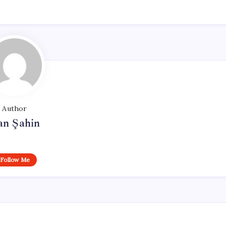
Author
an Şahin
Follow Me