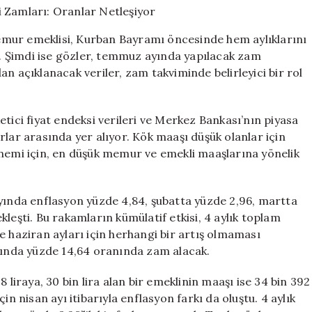
ve
Emekli
mur emeklisi, Kurban Bayramı öncesinde hem aylıklarını
Zamları:
 Şimdi ise gözler, temmuz ayında yapılacak zam
Oranlar
n açıklanacak veriler, zam takviminde belirleyici bir rol
Netleşiyor
için
tici fiyat endeksi verileri ve Merkez Bankası’nın piyasa
rlar arasında yer alıyor. Kök maaşı düşük olanlar için
önemi için, en düşük memur ve emekli maaşlarına yönelik
ayında enflasyon yüzde 4,84, şubatta yüzde 2,96, martta
leşti. Bu rakamların kümülatif etkisi, 4 aylık toplam
e haziran ayları için herhangi bir artış olmaması
ında yüzde 14,64 oranında zam alacak.
 liraya, 30 bin lira alan bir emeklinin maaşı ise 34 bin 392
in nisan ayı itibarıyla enflasyon farkı da oluştu. 4 aylık