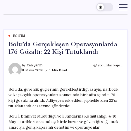
Skip
to
content
EĞITIM
Bolu’da Gerçekleşen Operasyonlarda
176 Gözaltı: 22 Kişi Tutuklandı
Bolu’da
By
Can Şahin
yorumlar kapalı
Gerçekleşen
11 Mayıs 2026
1 Min Read
Operasyonlarda
176
Gözaltı:
Bolu’da, güvenlik güçlerinin gerçekleştirdiği asayiş, narkotik
22
ve kaçakçılık operasyonları sonucunda bir hafta içinde 176
Kişi
Tutuklandı
kişi gözaltına alındı. Adliyeye sevk edilen şüphelilerden 22’si
için
tutuklanarak cezaevine gönderildi.
Bolu İl Emniyet Müdürlüğü ve İl Jandarma Komutanlığı, 4-10
Mayıs tarihleri arasında şehirde huzur ve güvenliği sağlamak
amacıyla geniş kapsamlı denetim ve operasyonlar