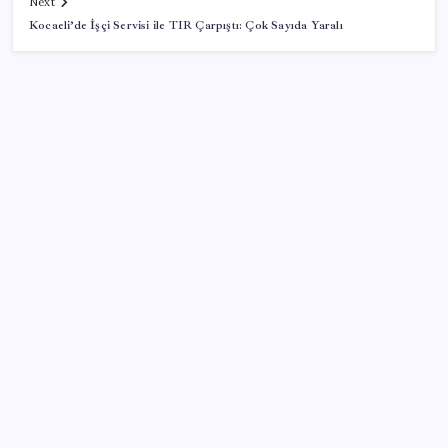
Next
Kocaeli’de İşçi Servisi ile TIR Çarpıştı: Çok Sayıda Yaralı
SON YAZILAR
Uzmandan kaplıcalarda hijyen uyarısı: ‘Kullanım
mutlaka doktor kontrolünde başlamalı’
Xiaomi HyperOS 4 Beta Süreci İçin Tarihler
Sızdırıldı
Yapay Zekanın Kimsenin Konuşmadığı Bedeli! Apple
Neden Zirvede? | TeknoMaxx #6