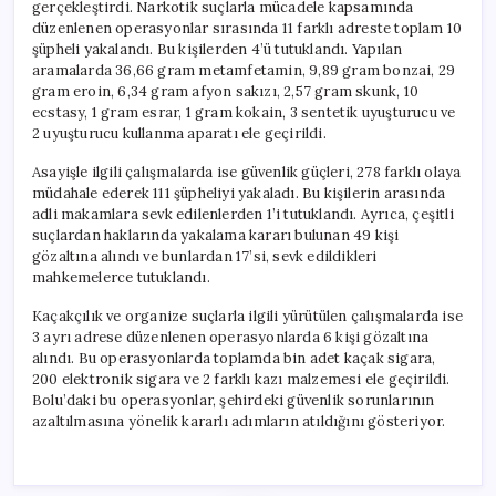
gerçekleştirdi. Narkotik suçlarla mücadele kapsamında
düzenlenen operasyonlar sırasında 11 farklı adreste toplam 10
şüpheli yakalandı. Bu kişilerden 4’ü tutuklandı. Yapılan
aramalarda 36,66 gram metamfetamin, 9,89 gram bonzai, 29
gram eroin, 6,34 gram afyon sakızı, 2,57 gram skunk, 10
ecstasy, 1 gram esrar, 1 gram kokain, 3 sentetik uyuşturucu ve
2 uyuşturucu kullanma aparatı ele geçirildi.
Asayişle ilgili çalışmalarda ise güvenlik güçleri, 278 farklı olaya
müdahale ederek 111 şüpheliyi yakaladı. Bu kişilerin arasında
adli makamlara sevk edilenlerden 1’i tutuklandı. Ayrıca, çeşitli
suçlardan haklarında yakalama kararı bulunan 49 kişi
gözaltına alındı ve bunlardan 17’si, sevk edildikleri
mahkemelerce tutuklandı.
Kaçakçılık ve organize suçlarla ilgili yürütülen çalışmalarda ise
3 ayrı adrese düzenlenen operasyonlarda 6 kişi gözaltına
alındı. Bu operasyonlarda toplamda bin adet kaçak sigara,
200 elektronik sigara ve 2 farklı kazı malzemesi ele geçirildi.
Bolu’daki bu operasyonlar, şehirdeki güvenlik sorunlarının
azaltılmasına yönelik kararlı adımların atıldığını gösteriyor.