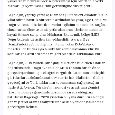
yasaların ve belirsizliklerin giderilmesi için bir “Deniz Yetki
EGAYDAAK
Alanları Çerçeve Yasası”nın gerekliliğine dikkat çekti.
Mutlaka
Dahil
Bağcıoğlu, yaptığı yazılı açıklamada şu ifadeleri kullandı: “Uzun
Edilmeli”
yıllar süren hazırlık sürecinin ardından bu yasa, Ege Denizi ve
için
Doğu Akdeniz’deki kritik sorunlara çözüm sunmalıdır. Bugün,
uluslararası ölçekte deniz yetki alanlarının belirlenmesinde
hayati öneme sahip olan Münhasır Ekonomik Bölge (MEB)
Doğu Akdeniz’de acilen ilan edilmelidir. Ayrıca, Ege
Denizi’ndeki egemenliğimizin temeli olan EGAYDAAK
meselesi de bu yasayla hukuki bir zemin kazanmalıdır. Bu
konular göz ardı edilemez ve geri planda bırakılmamalıdır.”
Bağcıoğlu, 2019 yılında Birleşmiş Milletler’e bildirilen sınırlar
doğrultusunda, Doğu Akdeniz’de MEB ilanının bir an önce
gerçekleştirilmesi gerektiğini vurguladı. Bu adımın, balıkçılık
gibi alanlarda üçüncü taraf devletlerin hak ihlallerinin önüne
geçeceğini ve Türk haklarının korunmasını sağlayacağını
ifade etti. Ayrıca, Türkiye’nin sondaj ve araştırma gemisi
filosunun dünya genelinde dördüncü sırada olduğunu
hatırlatan Bağcıoğlu, 2020 yılından bu yana durdurulan doğal
gaz ve petrol arama faaliyetlerine acilen yeniden başlanması
gerektiğini belirtti.