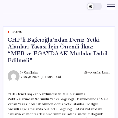
Skip
to
content
EĞITIM
CHP’li Bağcıoğlu’ndan Deniz Yetki
Alanları Yasası İçin Önemli İkaz:
“MEB ve EGAYDAAK Mutlaka Dahil
Edilmeli”
CHP’li
By
Can Şahin
yorumlar kapalı
Bağcıoğlu’ndan
17 Mayıs 2026
1 Min Read
Deniz
Yetki
Alanları
CHP Genel Başkan Yardımcısı ve Milli Savunma
Yasası
Politikalarından Sorumlu Yankı Bağcıoğlu, kamuoyunda “Mavi
İçin
Önemli
Vatan Yasası” olarak bilinen deniz yetki alanları ile ilgili
İkaz:
önemli açıklamalarda bulundu. Bağcıoğlu, Mavi Vatan’daki
“MEB
hakların ve menfaatlerin korunması adına, mevcut dağınık
ve