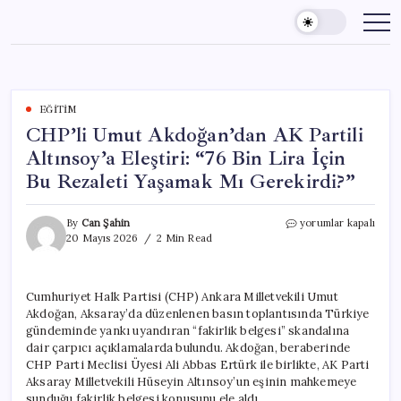
Skip
to
content
EĞITIM
CHP’li Umut Akdoğan’dan AK Partili
Altınsoy’a Eleştiri: “76 Bin Lira İçin
Bu Rezaleti Yaşamak Mı Gerekirdi?”
CHP’li
By
Can Şahin
yorumlar kapalı
Umut
20 Mayıs 2026
2 Min Read
Akdoğan’dan
AK
Partili
Cumhuriyet Halk Partisi (CHP) Ankara Milletvekili Umut
Altınsoy’a
Akdoğan, Aksaray’da düzenlenen basın toplantısında Türkiye
Eleştiri:
“76
gündeminde yankı uyandıran “fakirlik belgesi” skandalına
Bin
dair çarpıcı açıklamalarda bulundu. Akdoğan, beraberinde
Lira
CHP Parti Meclisi Üyesi Ali Abbas Ertürk ile birlikte, AK Parti
İçin
Aksaray Milletvekili Hüseyin Altınsoy’un eşinin mahkemeye
Bu
sunduğu fakirlik belgesi konusunu ele aldı.