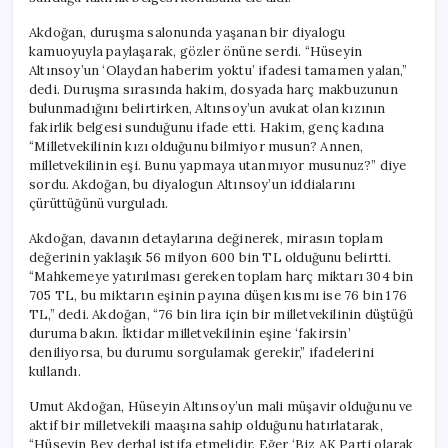
Rezaleti
Yaşamak
Akdoğan, duruşma salonunda yaşanan bir diyalogu
Mı
kamuoyuyla paylaşarak, gözler önüne serdi. “Hüseyin
Gerekirdi?”
Altınsoy’un ‘Olaydan haberim yoktu’ ifadesi tamamen yalan,”
için
dedi. Duruşma sırasında hakim, dosyada harç makbuzunun
bulunmadığını belirtirken, Altınsoy’un avukat olan kızının
fakirlik belgesi sunduğunu ifade etti. Hakim, genç kadına
“Milletvekilinin kızı olduğunu bilmiyor musun? Annen,
milletvekilinin eşi. Bunu yapmaya utanmıyor musunuz?” diye
sordu. Akdoğan, bu diyalogun Altınsoy’un iddialarını
çürüttüğünü vurguladı.
Akdoğan, davanın detaylarına değinerek, mirasın toplam
değerinin yaklaşık 56 milyon 600 bin TL olduğunu belirtti.
“Mahkemeye yatırılması gereken toplam harç miktarı 304 bin
705 TL, bu miktarın eşinin payına düşen kısmı ise 76 bin 176
TL,” dedi. Akdoğan, “76 bin lira için bir milletvekilinin düştüğü
duruma bakın. İktidar milletvekilinin eşine ‘fakirsin’
deniliyorsa, bu durumu sorgulamak gerekir,” ifadelerini
kullandı.
Umut Akdoğan, Hüseyin Altınsoy’un mali müşavir olduğunu ve
aktif bir milletvekili maaşına sahip olduğunu hatırlatarak,
“Hüseyin Bey derhal istifa etmelidir. Eğer ‘Biz AK Parti olarak