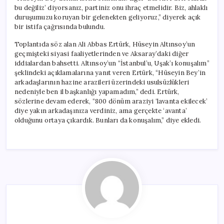
bu değiliz’ diyorsanız, partiniz onu ihraç etmelidir. Biz, ahlaklı
duruşumuzu koruyan bir gelenekten geliyoruz,” diyerek açık
bir istifa çağrısında bulundu.
Toplantıda söz alan Ali Abbas Ertürk, Hüseyin Altınsoy’un
geçmişteki siyasi faaliyetlerinden ve Aksaray’daki diğer
iddialardan bahsetti. Altınsoy’un “İstanbul’u, Uşak’ı konuşalım”
şeklindeki açıklamalarına yanıt veren Ertürk, “Hüseyin Bey’in
arkadaşlarının hazine arazileri üzerindeki usulsüzlükleri
nedeniyle ben il başkanlığı yapamadım,” dedi. Ertürk,
sözlerine devam ederek, “800 dönüm araziyi ‘lavanta ekilecek’
diye yakın arkadaşınıza verdiniz, ama gerçekte ‘avanta’
olduğunu ortaya çıkardık. Bunları da konuşalım,” diye ekledi.