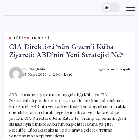
Skip
to
content
EĞITIM
EKONOMI
CIA Direktörü’nün Gizemli Küba
Ziyareti: ABD’nin Yeni Stratejisi Ne?
CIA
By
Can Şahin
yorumlar kapalı
Direktörü’nün
15 Mayıs 2026
2 Min Read
Gizemli
Küba
Ziyareti:
ABD, ekonomik yaptırımlar uyguladığı Küba’ya CIA
ABD’nin
Direktörü’nü göndererek dikkat çekici bir hamlede bulundu.
Yeni
Stratejisi
Bu ziyaret, ABD’nin yeni askeri hedefleri doğrultusunda atılan
Ne?
önemli bir adım olarak değerlendiriliyor ve adada endişe
için
yarattı. CIA Direktörü John Ratcliffe, Trump döneminin gizli
ajanslarıyla birlikte Küba’nın başkenti Havana’ya gitti.
Ratcliffe, Küba Başbakanı ile bir araya gelerek Trump
yönetiminin taleplerini iletti.