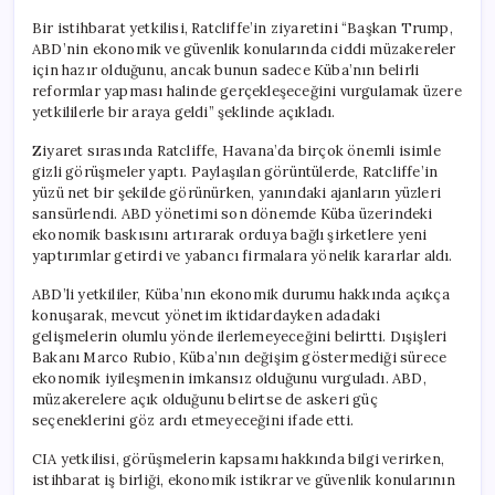
Bir istihbarat yetkilisi, Ratcliffe’in ziyaretini “Başkan Trump,
ABD’nin ekonomik ve güvenlik konularında ciddi müzakereler
için hazır olduğunu, ancak bunun sadece Küba’nın belirli
reformlar yapması halinde gerçekleşeceğini vurgulamak üzere
yetkililerle bir araya geldi” şeklinde açıkladı.
Ziyaret sırasında Ratcliffe, Havana’da birçok önemli isimle
gizli görüşmeler yaptı. Paylaşılan görüntülerde, Ratcliffe’in
yüzü net bir şekilde görünürken, yanındaki ajanların yüzleri
sansürlendi. ABD yönetimi son dönemde Küba üzerindeki
ekonomik baskısını artırarak orduya bağlı şirketlere yeni
yaptırımlar getirdi ve yabancı firmalara yönelik kararlar aldı.
ABD’li yetkililer, Küba’nın ekonomik durumu hakkında açıkça
konuşarak, mevcut yönetim iktidardayken adadaki
gelişmelerin olumlu yönde ilerlemeyeceğini belirtti. Dışişleri
Bakanı Marco Rubio, Küba’nın değişim göstermediği sürece
ekonomik iyileşmenin imkansız olduğunu vurguladı. ABD,
müzakerelere açık olduğunu belirtse de askeri güç
seçeneklerini göz ardı etmeyeceğini ifade etti.
CIA yetkilisi, görüşmelerin kapsamı hakkında bilgi verirken,
istihbarat iş birliği, ekonomik istikrar ve güvenlik konularının