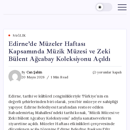
Skip
to
content
SAĞLIK
Edirne’de Müzeler Haftası
Kapsamında Müzik Müzesi ve Zeki
Bülent Ağcabay Koleksiyonu Açıldı
Edirne’de
By
Can Şahin
yorumlar kapalı
Müzeler
20 Mayıs 2026
1 Min Read
Haftası
Kapsamında
Müzik
Edirne, tarihi ve kültürel zenginlikleriyle Türkiye’nin en
Müzesi
değerli şehirlerinden biri olarak, yeni bir müzeye ev sahipliği
ve
Zeki
yapıyor. Edirne Belediyesi tarafından restore edilen
Bülent
Babademirtaş Mahallesi’ndeki tarihi konak, “Müzik Müzesi ve
Ağcabay
Zeki Bülent Ağcabay Koleksiyonu” adıyla sanatseverlerin
Koleksiyonu
ziyaretine açıldı. Müzeler Haftası etkinlikleri çerçevesinde
Açıldı
düzenlenen açılış törenine Edirne Belediye Başkanı Filiz