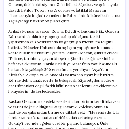
için
Gencan, ünlü koleksiyoner Zeki Bülent Ağcabay ve çok sayıda
davetli katıldı. Tören, saygı duruşu ve İstiklal Marşı’nın
okunmasıyla başladı ve müzenin Edirne’nin kültürel hafızasına
sağlayacağı katkılar ön plana çıktı.
Açılışta konuşma yapan Edirne Belediye Başkanı Filiz Gencan,
Edirne’nin köklü bir geçmişe sahip olduğunu, tarihi
yapılarında ve sokaklarında bu geçmişin izlerini taşıdığını
belirtti. “Müzeler Haftası’nda açılışını yaptığımız bu müze,
kente büyük bir kültürel yatırım” diyen Gencan, şunları ekledi:
“Edirne, tarihini yaşayan bir şehir. Şimdi müziğin sesini bu
hafızaya ekliyoruz. Tarihi Belediye Binası’nın yanı başındaki
bu konakta yaklaşık 500 enstrüman yer alıyor. Asya’dan
Afrika’ya, Avrupa’ya ve Anadolu’ya uzanan eşsiz bir birikim,
Edirne’deki sanatseverlerle buluşacak. Ziyaretçiler, sadece
enstrümanları değil, farklı kültürlerin seslerini, emeklerini ve
hikayelerini de keşfedecekler.”
Başkan Gencan, müzedeki eserlerin her birinin kendi hikayesi
ve tarihi değeri olduğunu vurgulayarak, koleksiyonun en
nadide parçalarından birine de dikkat çekti. “Müzemizde, Ulu
Önder Mustafa Kemal Atatürk’ün silah arkadaşı Kazım
Gökalp’in evinden gelen özel bir piyano bulunuyor. Ünlü
besteci Cemal Reşit Rey’in bu piyano ile ders verdiğini bilmek,