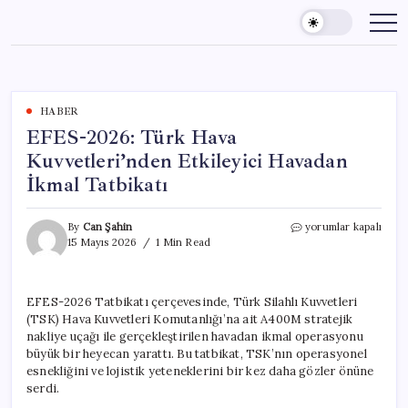
Skip
to
content
HABER
EFES-2026: Türk Hava
Kuvvetleri’nden Etkileyici Havadan
İkmal Tatbikatı
EFES-
By
Can Şahin
yorumlar kapalı
2026:
15 Mayıs 2026
1 Min Read
Türk
Hava
Kuvvetleri’nden
EFES-2026 Tatbikatı çerçevesinde, Türk Silahlı Kuvvetleri
Etkileyici
(TSK) Hava Kuvvetleri Komutanlığı’na ait A400M stratejik
Havadan
İkmal
nakliye uçağı ile gerçekleştirilen havadan ikmal operasyonu
Tatbikatı
büyük bir heyecan yarattı. Bu tatbikat, TSK’nın operasyonel
için
esnekliğini ve lojistik yeteneklerini bir kez daha gözler önüne
serdi.