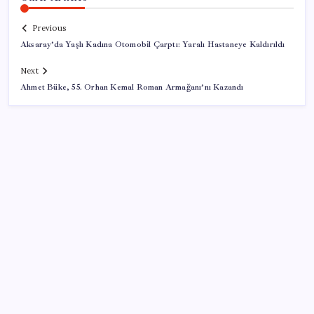
Previous
Aksaray’da Yaşlı Kadına Otomobil Çarptı: Yaralı Hastaneye Kaldırıldı
Next
Ahmet Büke, 55. Orhan Kemal Roman Armağanı’nı Kazandı
SON YAZILAR
Uzmandan kaplıcalarda hijyen uyarısı: ‘Kullanım
mutlaka doktor kontrolünde başlamalı’
Xiaomi HyperOS 4 Beta Süreci İçin Tarihler