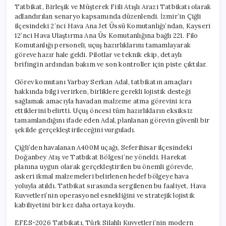
Tatbikat, Birleşik ve Müşterek Fiili Atışlı Arazi Tatbikatı olarak
adlandırılan senaryo kapsamında düzenlendi. İzmir’in Çiğli
ilçesindeki 2’nci Hava Ana Jet Üssü Komutanlığı’ndan, Kayseri
12’nci Hava Ulaştırma Ana Üs Komutanlığına bağlı 221. Filo
Komutanlığı personeli, uçuş hazırlıklarını tamamlayarak
göreve hazır hale geldi. Pilotlar ve teknik ekip, detaylı
brifingin ardından bakım ve son kontroller için piste çıktılar.
Görev komutanı Yarbay Serkan Adal, tatbikatın amaçları
hakkında bilgi verirken, birliklere gerekli lojistik desteği
sağlamak amacıyla havadan malzeme atma görevini icra
ettiklerini belirtti. Uçuş öncesi tüm hazırlıkların eksiksiz
tamamlandığını ifade eden Adal, planlanan görevin güvenli bir
şekilde gerçekleştirileceğini vurguladı.
Çiğli’den havalanan A400M uçağı, Seferihisar ilçesindeki
Doğanbey Atış ve Tatbikat Bölgesi’ne yöneldi. Harekat
planına uygun olarak gerçekleştirilen bu önemli görevde,
askeri ikmal malzemeleri belirlenen hedef bölgeye hava
yoluyla atıldı. Tatbikat sırasında sergilenen bu faaliyet, Hava
Kuvvetleri’nin operasyonel esnekliğini ve stratejik lojistik
kabiliyetini bir kez daha ortaya koydu.
EFES-2026 Tatbikatı, Türk Silahlı Kuvvetleri’nin modern