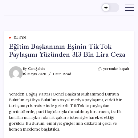
Skip
to
content
EĞITIM
Eğitim Başkanının Eşinin TikTok
Paylaşımı Yüzünden 313 Bin Lira Ceza
Eğitim
By
Can Şahin
yorumlar kapalı
Başkanının
15 Mayıs 2026
1 Min Read
Eşinin
TikTok
Paylaşımı
Yeniden Doğuş Partisi Genel Başkanı Muhammed Dursun
Yüzünden
Bulut’un eşi İhya Bulut’un sosyal medya paylaşımı, ciddi bir
313
Bin
tartışmayı beraberinde getirdi. TikTok’ta paylaşılan
Lira
görüntülerde, parti logolarıyla donatılmış bir aracın, trafik
Ceza
kurallarına aykırı olarak çakar sistemiyle hareket ettiği
için
görüldü. Bu durum, emniyet güçlerinin dikkatini çekti ve
hemen inceleme başlatıldı.