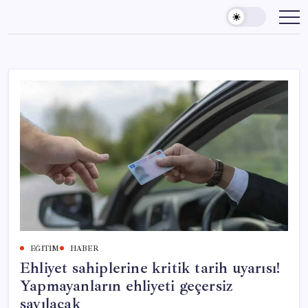
Skip
to
content
EĞITIM
HABER
Ehliyet sahiplerine kritik tarih uyarısı!
Yapmayanların ehliyeti geçersiz
sayılacak