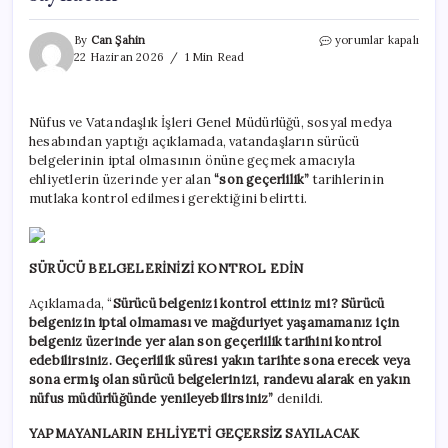
Ehliyet
By
Can Şahin
yorumlar kapalı
sahiplerine
22 Haziran 2026
1 Min Read
kritik
tarih
uyarısı!
Nüfus ve Vatandaşlık İşleri Genel Müdürlüğü, sosyal medya
Yapmayanların
hesabından yaptığı açıklamada, vatandaşların sürücü
ehliyeti
geçersiz
belgelerinin iptal olmasının önüne geçmek amacıyla
sayılacak
ehliyetlerin üzerinde yer alan
“son geçerlilik”
tarihlerinin
için
mutlaka kontrol edilmesi gerektiğini belirtti.
SÜRÜCÜ BELGELERİNİZİ KONTROL EDİN
Açıklamada, “
Sürücü belgenizi kontrol ettiniz mi? Sürücü
belgenizin iptal olmaması ve mağduriyet yaşamamanız için
belgeniz üzerinde yer alan son geçerlilik tarihini kontrol
edebilirsiniz. Geçerlilik süresi yakın tarihte sona erecek veya
sona ermiş olan sürücü belgelerinizi, randevu alarak en yakın
nüfus müdürlüğünde yenileyebilirsiniz”
denildi.
YAPMAYANLARIN EHLİYETİ GEÇERSİZ SAYILACAK