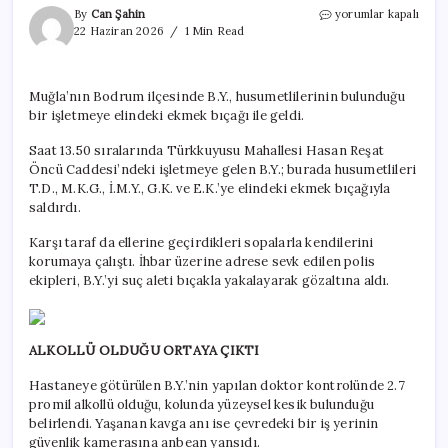
Ekmek
By
Can Şahin
yorumlar kapalı
bıçağıyla
22 Haziran 2026
1 Min Read
ortalıkta
terör
estirdi:
Muğla’nın Bodrum ilçesinde B.Y., husumetlilerinin bulunduğu
Sopayla
bir işletmeye elindeki ekmek bıçağı ile geldi.
müdahale
ettiler
Saat 13.50 sıralarında Türkkuyusu Mahallesi Hasan Reşat
için
Öncü Caddesi’ndeki işletmeye gelen B.Y.; burada husumetlileri
T.D., M.K.G., İ.M.Y., G.K. ve E.K.’ye elindeki ekmek bıçağıyla
saldırdı.
Karşı taraf da ellerine geçirdikleri sopalarla kendilerini
korumaya çalıştı. İhbar üzerine adrese sevk edilen polis
ekipleri, B.Y.’yi suç aleti bıçakla yakalayarak gözaltına aldı.
ALKOLLÜ OLDUĞU ORTAYA ÇIKTI
Hastaneye götürülen B.Y.’nin yapılan doktor kontrolünde 2.7
promil alkollü olduğu, kolunda yüzeysel kesik bulunduğu
belirlendi. Yaşanan kavga anı ise çevredeki bir iş yerinin
güvenlik kamerasına anbean yansıdı.