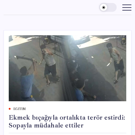
Skip
to
content
EĞITIM
Ekmek bıçağıyla ortalıkta terör estirdi:
Sopayla müdahale ettiler