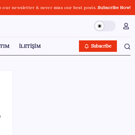
o our newsletter & never miss our best posts.
Subscribe Now!
TIM
İLETİŞİM
Subscribe
SON YAZILAR
ı
Uzmandan kaplıcalarda hijyen uyarısı:
‘Kullanım mutlaka doktor kontrolünde