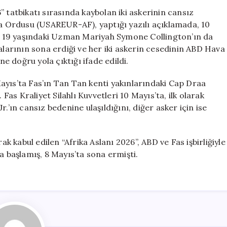
İki
 tatbikatı sırasında kaybolan iki askerinin cansız
ABD
ka Ordusu (USAREUR-AF), yaptığı yazılı açıklamada, 10
Askerinin
dan 19 yaşındaki Uzman Mariyah Symone Collington’ın da
Cesetleri
alarının sona erdiği ve her iki askerin cesedinin ABD Hava
Bulundu
ne doğru yola çıktığı ifade edildi.
için
ayıs’ta Fas’ın Tan Tan kenti yakınlarındaki Cap Draa
s Kraliyet Silahlı Kuvvetleri 10 Mayıs’ta, ilk olarak
ın cansız bedenine ulaşıldığını, diğer asker için ise
ak kabul edilen “Afrika Aslanı 2026”, ABD ve Fas işbirliğiyle
a başlamış, 8 Mayıs’ta sona ermişti.