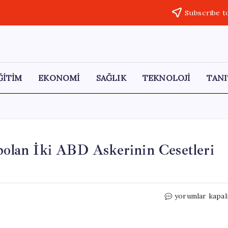
Subscribe t
ĞİTİM
EKONOMİ
SAĞLIK
TEKNOLOJİ
TANI
ybolan İki ABD Askerinin Cesetleri
Fas’taki
yorumlar kapal
Tatbikat
Sırasında
Kaybolan