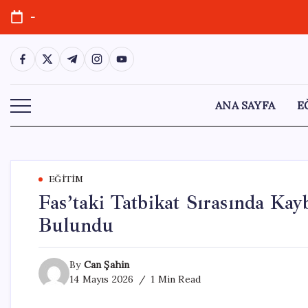
Skip
-
to
content
https://www.facebook.com/
https://twitter.com/
https://t.me/
https://www.instagram.com/
https://youtube.com/
ANA SAYFA
E
EĞITIM
Fas’taki Tatbikat Sırasında Ka
Bulundu
By
Can Şahin
14 Mayıs 2026
1 Min Read