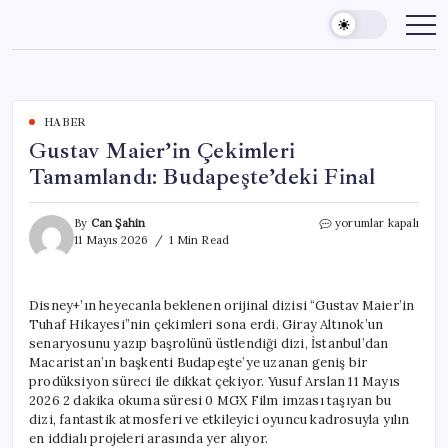
Skip
to
content
HABER
Gustav Maier’in Çekimleri
Tamamlandı: Budapeşte’deki Final
Gustav
By
Can Şahin
yorumlar kapalı
Maier’in
11 Mayıs 2026
1 Min Read
Çekimleri
Tamamlandı:
Budapeşte’deki
Disney+’ın heyecanla beklenen orijinal dizisi “Gustav Maier’in
Final
Tuhaf Hikayesi”nin çekimleri sona erdi. Giray Altınok’un
için
senaryosunu yazıp başrolünü üstlendiği dizi, İstanbul’dan
Macaristan’ın başkenti Budapeşte’ye uzanan geniş bir
prodüksiyon süreci ile dikkat çekiyor. Yusuf Arslan 11 Mayıs
2026 2 dakika okuma süresi 0 MGX Film imzası taşıyan bu
dizi, fantastik atmosferi ve etkileyici oyuncu kadrosuyla yılın
en iddialı projeleri arasında yer alıyor.