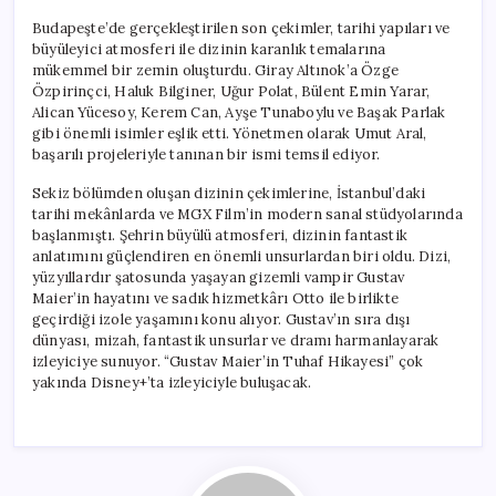
Budapeşte’de gerçekleştirilen son çekimler, tarihi yapıları ve
büyüleyici atmosferi ile dizinin karanlık temalarına
mükemmel bir zemin oluşturdu. Giray Altınok’a Özge
Özpirinçci, Haluk Bilginer, Uğur Polat, Bülent Emin Yarar,
Alican Yücesoy, Kerem Can, Ayşe Tunaboylu ve Başak Parlak
gibi önemli isimler eşlik etti. Yönetmen olarak Umut Aral,
başarılı projeleriyle tanınan bir ismi temsil ediyor.
Sekiz bölümden oluşan dizinin çekimlerine, İstanbul’daki
tarihi mekânlarda ve MGX Film’in modern sanal stüdyolarında
başlanmıştı. Şehrin büyülü atmosferi, dizinin fantastik
anlatımını güçlendiren en önemli unsurlardan biri oldu. Dizi,
yüzyıllardır şatosunda yaşayan gizemli vampir Gustav
Maier’in hayatını ve sadık hizmetkârı Otto ile birlikte
geçirdiği izole yaşamını konu alıyor. Gustav’ın sıra dışı
dünyası, mizah, fantastik unsurlar ve dramı harmanlayarak
izleyiciye sunuyor. “Gustav Maier’in Tuhaf Hikayesi” çok
yakında Disney+’ta izleyiciyle buluşacak.