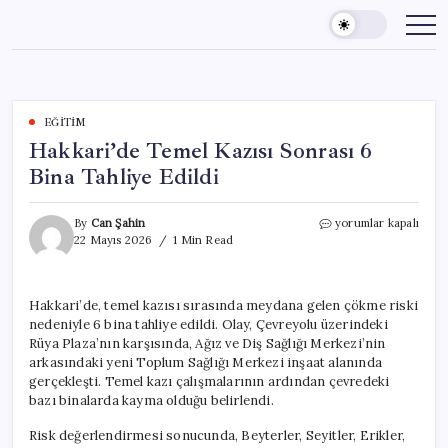
Skip
to
content
EĞITIM
Hakkari’de Temel Kazısı Sonrası 6
Bina Tahliye Edildi
Hakkari’de
By
Can Şahin
yorumlar kapalı
Temel
22 Mayıs 2026
1 Min Read
Kazısı
Sonrası
6
Hakkari’de, temel kazısı sırasında meydana gelen çökme riski
Bina
nedeniyle 6 bina tahliye edildi. Olay, Çevreyolu üzerindeki
Tahliye
Edildi
Rüya Plaza’nın karşısında, Ağız ve Diş Sağlığı Merkezi’nin
için
arkasındaki yeni Toplum Sağlığı Merkezi inşaat alanında
gerçekleşti. Temel kazı çalışmalarının ardından çevredeki
bazı binalarda kayma olduğu belirlendi.
Risk değerlendirmesi sonucunda, Beyterler, Seyitler, Erikler,