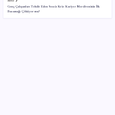
Next
Genç Çalışanları Tehdit Eden Sessiz Kriz: Kariyer Merdiveninin İlk
Basamağı Çöküyor mu?
SON YAZILAR
Uzmandan kaplıcalarda hijyen uyarısı: ‘Kullanım
mutlaka doktor kontrolünde başlamalı’
Xiaomi HyperOS 4 Beta Süreci İçin Tarihler
Sızdırıldı
Yapay Zekanın Kimsenin Konuşmadığı Bedeli! Apple
Neden Zirvede? | TeknoMaxx #6