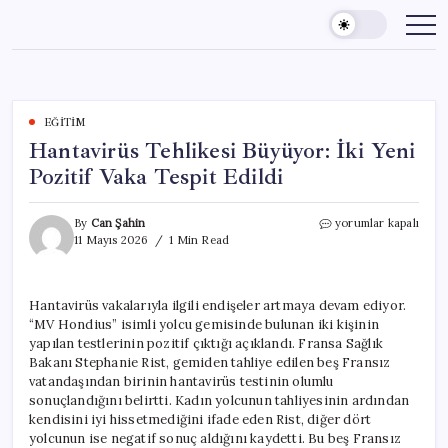
Skip
to
content
EĞITIM
Hantavirüs Tehlikesi Büyüyor: İki Yeni
Pozitif Vaka Tespit Edildi
Hantavirüs
By
Can Şahin
yorumlar kapalı
Tehlikesi
11 Mayıs 2026
1 Min Read
Büyüyor:
İki
Yeni
Hantavirüs vakalarıyla ilgili endişeler artmaya devam ediyor.
Pozitif
“MV Hondius” isimli yolcu gemisinde bulunan iki kişinin
Vaka
Tespit
yapılan testlerinin pozitif çıktığı açıklandı. Fransa Sağlık
Edildi
Bakanı Stephanie Rist, gemiden tahliye edilen beş Fransız
için
vatandaşından birinin hantavirüs testinin olumlu
sonuçlandığını belirtti. Kadın yolcunun tahliyesinin ardından
kendisini iyi hissetmediğini ifade eden Rist, diğer dört
yolcunun ise negatif sonuç aldığını kaydetti. Bu beş Fransız