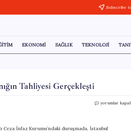
Subscribe t
ĞİTİM
EKONOMİ
SAĞLIK
TEKNOLOJİ
TANI
ığın Tahliyesi Gerçekleşti
İBB
yorumlar kapal
‘Yolsuzluk’
Davasında
9
Sanığın
ı Ceza İnfaz Kurumu’ndaki duruşmada, İstanbul