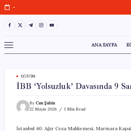
Skip
-
to
content
https://www.facebook.com/
https://twitter.com/
https://t.me/
https://www.instagram.com/
https://youtube.com/
ANA SAYFA
E
EĞITIM
İBB ‘Yolsuzluk’ Davasında 9 San
By
Can Şahin
22 Mayıs 2026
1 Min Read
İstanbul 40. Ağır Ceza Mahkemesi, Marmara Kapal