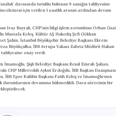
Tahliyesi
olsuzluk’ davasında tutuklu bulunan 9 sanığın tahliyesine
Gerçekleşti
 incelemesi için verilen 1 saatlik aranın ardından devam
için
apan Iraz Bayrak, CHP’nin bilgi işlem sorumlusu Orhan Gazi
ğlu Mustafa Keleş, Kültür AŞ Hakediş Şefi Gökhan
et Şahin, İstanbul Büyükşehir Belediye Başkanı Ekrem
 Seza Büyükçulha, İBB Avrupa Yakası Zabıta Müdürü Hakan
 tahliyesine onay verdi.
 İmamoğlu, Şişli Belediye Başkanı Resul Emrah Şahan,
eski CHP Milletvekili Aykut Erdoğdu, İBB Başkan Danışman
 İBB Spor Kulübü Başkanı Fatih Keleş ve İmamoğlu’nun
uk durumlarının devamına hükmedildi. Dava sürecinin bir
leştirilecek.