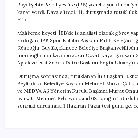
Büyükşehir Belediyesi’ne (İBB) yönelik yürütülen ‘y
karar verdi. Dava süreci, 41. duruşmada tutukluluk
etti.
Mahkeme heyeti, İBB’de iş analisti olarak görev y
Erdoğan, İBB Spor Kulübü Başkanı Fatih Keleş’in o
Köseoğlu, Büyükçekmece Belediye Başkanvekili Ahm
İmamoğlu’nun kayınbiraderi Cevat Kaya, iş insanı
Aplak ve eski Zabıta Daire Başkanı Engin Ulusoy’un
Duruşma sonrasında, tutuklanan İBB Başkanı Ekrem
Beylikdüzü Belediye Başkanı Mehmet Murat Çalık, 
ve MEDYA AŞ Yönetim Kurulu Başkanı Murat Ongun,
avukatı Mehmet Pehlivan dahil 68 sanığın tutuklul
sonraki duruşması 1 Haziran Pazartesi günü gerçek