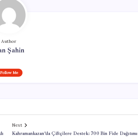
Author
an Şahin
Follow Me
Next
dı
Kahramankazan’da Çiftçilere Destek: 700 Bin Fide Dağıtımı