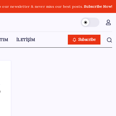
o our newsletter & never miss our best posts.
Subscribe Now!
TIM
İLETİŞİM
Subscribe
ı
SON YAZILAR
Halkbank, ikincil halka arz süreci başlattı