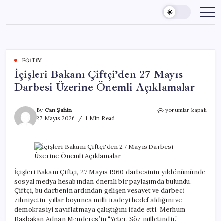
Skip
to
content
EĞITIM
İçişleri Bakanı Çiftçi’den 27 Mayıs
Darbesi Üzerine Önemli Açıklamalar
İçişleri
By
Can Şahin
yorumlar kapalı
Bakanı
27 Mayıs 2026
1 Min Read
Çiftçi’den
27
Mayıs
Darbesi
Üzerine
Önemli
İçişleri Bakanı Çiftçi, 27 Mayıs 1960 darbesinin yıldönümünde
Açıklamalar
sosyal medya hesabından önemli bir paylaşımda bulundu.
için
Çiftçi, bu darbenin ardından gelişen vesayet ve darbeci
zihniyetin, yıllar boyunca milli iradeyi hedef aldığını ve
demokrasiyi zayıflatmaya çalıştığını ifade etti. Merhum
Başbakan Adnan Menderes’in “Yeter. Söz milletindir.”