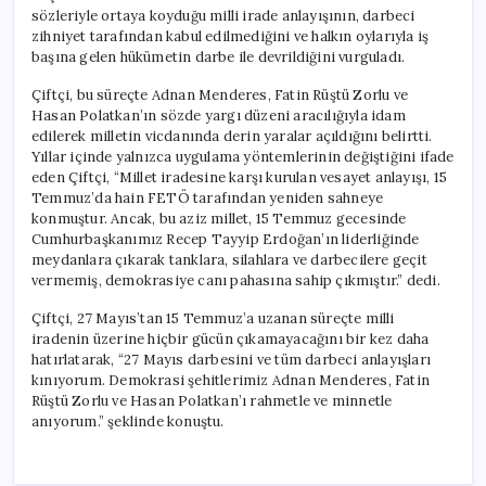
sözleriyle ortaya koyduğu milli irade anlayışının, darbeci
zihniyet tarafından kabul edilmediğini ve halkın oylarıyla iş
başına gelen hükümetin darbe ile devrildiğini vurguladı.
Çiftçi, bu süreçte Adnan Menderes, Fatin Rüştü Zorlu ve
Hasan Polatkan’ın sözde yargı düzeni aracılığıyla idam
edilerek milletin vicdanında derin yaralar açıldığını belirtti.
Yıllar içinde yalnızca uygulama yöntemlerinin değiştiğini ifade
eden Çiftçi, “Millet iradesine karşı kurulan vesayet anlayışı, 15
Temmuz’da hain FETÖ tarafından yeniden sahneye
konmuştur. Ancak, bu aziz millet, 15 Temmuz gecesinde
Cumhurbaşkanımız Recep Tayyip Erdoğan’ın liderliğinde
meydanlara çıkarak tanklara, silahlara ve darbecilere geçit
vermemiş, demokrasiye canı pahasına sahip çıkmıştır.” dedi.
Çiftçi, 27 Mayıs’tan 15 Temmuz’a uzanan süreçte milli
iradenin üzerine hiçbir gücün çıkamayacağını bir kez daha
hatırlatarak, “27 Mayıs darbesini ve tüm darbeci anlayışları
kınıyorum. Demokrasi şehitlerimiz Adnan Menderes, Fatin
Rüştü Zorlu ve Hasan Polatkan’ı rahmetle ve minnetle
anıyorum.” şeklinde konuştu.