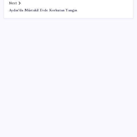
Next
Aydın’da Müstakil Evde Korkutan Yangın
SON YAZILAR
MacBook Ultra için Geri Sayım Başladı: İşte
Bilinenler
Halkbank, ikincil halka arz süreci başlattı
İş Bankası’nda üst düzey görev değişimi: Hakan Aran
görevinden ayrılıyor
ING’den dolar/TL tahmini