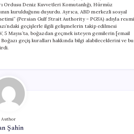
Kurulunu
rı Ordusu Deniz Kuvvetleri Komutanlığı, Hürmüz
Duyurdu
pının kurulduğunu duyurdu. Ayrıca, ABD merkezli sosyal
için
timi” (Persian Gulf Strait Authority – PGSA) adıyla resm
’ndaki geçişlerle ilgili gelişmelerin takip edilmesi
 TV, 5 Mayıs’ta, boğazdan geçmek isteyen gemilerin [email
azı geçiş kuralları hakkında bilgi alabileceklerini ve bu
irdi.
Author
an Şahin