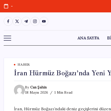
Skip
-
to
content
https://www.facebook.com/
https://twitter.com/
https://t.me/
https://www.instagram.com/
https://youtube.com/
ANA SAYFA
E
HABER
İran Hürmüz Boğazı’nda Yeni
By
Can Şahin
18 Mayıs 2026
1 Min Read
İran, Hürmüz Boğazı’ndaki deniz geçişlerini düze