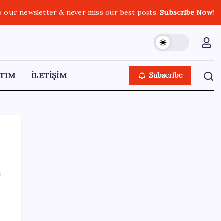
o our newsletter & never miss our best posts.
Subscribe Now!
TIM
İLETİŞİM
Subscribe
ı
SON YAZILAR
Uzmandan kaplıcalarda hijyen uyarısı:
‘Kullanım mutlaka doktor kontrolünde