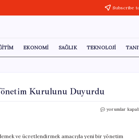
Subscribe t
ĞİTİM
EKONOMİ
SAĞLIK
TEKNOLOJİ
TANI
 Yönetim Kurulunu Duyurdu
İran
yorumlar kapal
Hürmüz
Boğazı’nda
Yeni
Yönetim
nlemek ve ücretlendirmek amacıyla yeni bir yönetim