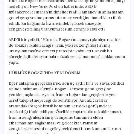
Hürmüz Boğazı’nı uluslararası deniz trafiğine yeniden açmayı
hedefliyor. New York Post’un haberinde, ABD’li
müzakerecilerin İran’ın dini lideri Ali Hamaney’in anlaşmanın
genel çerçevesine prensipte onay verdiğine inandıkları ifade
edildi. Bu bağlamda İran, elindeki yüksek düzeyde
zenginleştirilmiş uranyumu teslim etmeyi kabul etti.
ABD’li bir yetkili, “Hürmüz Boğazı’nı açmayı planlıyoruz, biz
de ablukayı kaldıracağız. İran, yüksek zenginleştirilmiş
uranyumu tasfiye etmeyi prensipte kabul etti. Ancak bu
süreçle ilgili detaylar hala müzakere aşamasında” açıklamasını
yaptı.
HÜRMÜZ BOĞAZI’NDA YENİ DÖNEM
Eğer anlaşma gerçekleşirse, son üç aydır kriz ve savaş tehdidi
altında bulunan Hürmüz Boğazı, serbest gemi geçişine
yeniden açılacak. Ayrıca, İran’ın boğazdan geçişlerde yeni
ücret talep etmeyeceği de belirtiliyor. Ancak, taraflar
arasındaki birçok kritik konunun ilerideki görüşmelere
bırakıldığı ifade ediliyor. Özellikle yaptırımların kaldırılması,
İran’ın zenginleştirilmiş uranyumu tamamen elden
çıkarmasının sağlanması ve gelecekte uranyum
zenginleştirmesini engelleyecek denetim mekanizmalarının