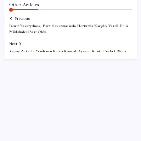
Other Articles
Previous
Deniz Yavuzyılmaz, Parti Savunmasında Hortumla Karşılık Verdi: Polis
Müdahalesi Sert Oldu
Next
Yapay Zekâ ile Yenilenen Retro Konsol: Ayaneo Konkr Pocket Block
SON YAZILAR
Uzmandan kaplıcalarda hijyen uyarısı: ‘Kullanım