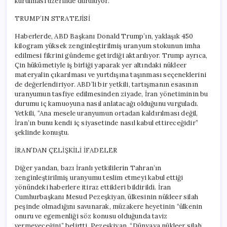
kurulması üzerinde duruluyor.
TRUMP’IN STRATEJİSİ
Haberlerde, ABD Başkanı Donald Trump’ın, yaklaşık 450
kilogram yüksek zenginleştirilmiş uranyum stokunun imha
edilmesi fikrini gündeme getirdiği aktarılıyor. Trump ayrıca,
Çin hükümetiyle iş birliği yaparak yer altındaki nükleer
materyalin çıkarılması ve yurtdışına taşınması seçeneklerini
de değerlendiriyor. ABD’li bir yetkili, tartışmanın esasının
uranyumun tasfiye edilmesinden ziyade, İran yönetiminin bu
durumu iç kamuoyuna nasıl anlatacağı olduğunu vurguladı.
Yetkili, “Ana mesele uranyumun ortadan kaldırılması değil,
İran’ın bunu kendi iç siyasetinde nasıl kabul ettireceğidir”
şeklinde konuştu.
İRAN’DAN ÇELİŞKİLİ İFADELER
Diğer yandan, bazı İranlı yetkililerin Tahran’ın
zenginleştirilmiş uranyumu teslim etmeyi kabul ettiği
yönündeki haberlere itiraz ettikleri bildirildi. İran
Cumhurbaşkanı Mesud Pezeşkiyan, ülkesinin nükleer silah
peşinde olmadığını savunarak, müzakere heyetinin “ülkenin
onuru ve egemenliği söz konusu olduğunda taviz
vermeyeceğini” belirtti. Pezeşkiyan, “Dünyaya nükleer silah