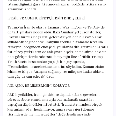
istemediğimizi garanti etmeye hazırız. Bölgede istikrarsızlık
aramıyoruz” dedi.
İSRAİL VE CUMHURİYETÇİLERİN ENDİŞELERİ
Trump’ın İran ile olası anlaşması, Washington ve Tel Aviv’de
de tartışmalara neden oldu. Bazı Cumhuriyetçi senatörler,
İran’ın Hürmüz Boğazı’nı gelecekte yeniden bir koz olarak
kullanabileceğinden ve uranyum stoklarını tamamen teslim
etmeyebileceğinden endişe duyduklarını dile getirdiler. İsrailli
üst düzey yetkililerin de anlaşmanın şekillenme sürecine dair
özel görüşmelerde rahatsızlık duyduğu öne sürüldü. Trump,
Truth Social hesabından yaptığı bir paylaşımda,
“Temsilcilerime acele etmemelerini söyledim. Zaman bizim
lehimize işliyor. Anlaşma sağlanıp resmileşene kadar abluka
tam güç devam edecek” dedi.
ANLAŞMA BELİRSİZLİĞİNİ KORUYOR
ABD’li yetkililer, İran içindeki ve dışındaki bazı çevrelerin
süreci sabote etmek amacıyla basına kasıtlı sızıntılar
yaptığını düşündüklerini belirtti. “İran sistemindeki birçok
kişi anlaşmadan hoşlanmıyor, ama savaşa geri dönme
fikrinden de memnun değiller” değerlendirmesinde