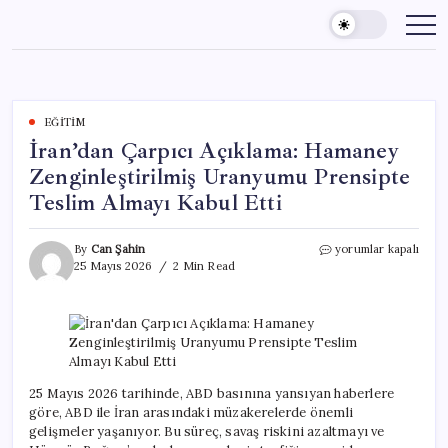
Skip
to
content
EĞITIM
İran’dan Çarpıcı Açıklama: Hamaney
Zenginleştirilmiş Uranyumu Prensipte
Teslim Almayı Kabul Etti
İran’dan
By
Can Şahin
yorumlar kapalı
Çarpıcı
25 Mayıs 2026
2 Min Read
Açıklama:
Hamaney
Zenginleştirilmiş
Uranyumu
Prensipte
Teslim
Almayı
25 Mayıs 2026 tarihinde, ABD basınına yansıyan haberlere
Kabul
göre, ABD ile İran arasındaki müzakerelerde önemli
Etti
gelişmeler yaşanıyor. Bu süreç, savaş riskini azaltmayı ve
için