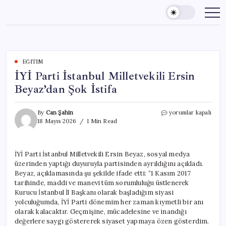
Skip
to
content
EĞITIM
İYİ Parti İstanbul Milletvekili Ersin
Beyaz’dan Şok İstifa
İYİ
By
Can Şahin
yorumlar kapalı
Parti
18 Mayıs 2026
1 Min Read
İstanbul
Milletvekili
Ersin
İYİ Parti İstanbul Milletvekili Ersin Beyaz, sosyal medya
Beyaz’dan
üzerinden yaptığı duyuruyla partisinden ayrıldığını açıkladı.
Şok
İstifa
Beyaz, açıklamasında şu şekilde ifade etti: “1 Kasım 2017
için
tarihinde, maddi ve manevi tüm sorumluluğu üstlenerek
Kurucu İstanbul İl Başkanı olarak başladığım siyasi
yolculuğumda, İYİ Parti dönemim her zaman kıymetli bir anı
olarak kalacaktır. Geçmişine, mücadelesine ve inandığı
değerlere saygı göstererek siyaset yapmaya özen gösterdim.