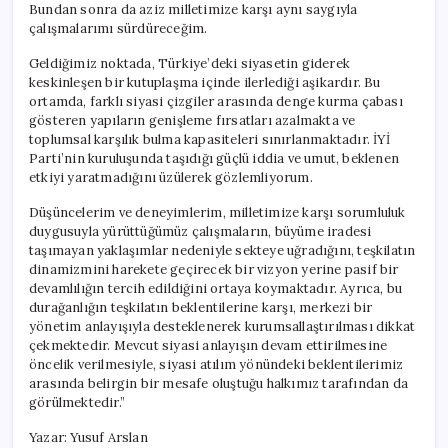
Bundan sonra da aziz milletimize karşı aynı saygıyla
çalışmalarımı sürdüreceğim.
Geldiğimiz noktada, Türkiye’deki siyasetin giderek
keskinleşen bir kutuplaşma içinde ilerlediği aşikardır. Bu
ortamda, farklı siyasi çizgiler arasında denge kurma çabası
gösteren yapıların genişleme fırsatları azalmakta ve
toplumsal karşılık bulma kapasiteleri sınırlanmaktadır. İYİ
Parti’nin kuruluşunda taşıdığı güçlü iddia ve umut, beklenen
etkiyi yaratmadığını üzülerek gözlemliyorum.
Düşüncelerim ve deneyimlerim, milletimize karşı sorumluluk
duygusuyla yürüttüğümüz çalışmaların, büyüme iradesi
taşımayan yaklaşımlar nedeniyle sekteye uğradığını, teşkilatın
dinamizmini harekete geçirecek bir vizyon yerine pasif bir
devamlılığın tercih edildiğini ortaya koymaktadır. Ayrıca, bu
durağanlığın teşkilatın beklentilerine karşı, merkezi bir
yönetim anlayışıyla desteklenerek kurumsallaştırılması dikkat
çekmektedir. Mevcut siyasi anlayışın devam ettirilmesine
öncelik verilmesiyle, siyasi atılım yönündeki beklentilerimiz
arasında belirgin bir mesafe oluştuğu halkımız tarafından da
görülmektedir.”
Yazar: Yusuf Arslan