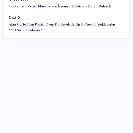
Shakira’nın Vergi Mücadelesi: İspanya Hükümeti Hatalı Bulundu
Next
Akın Gürlek’ten Rasim Ozan Kütahyalı ile İlgili Önemli Açıklamalar:
“MASAK Takibinde”
SON YAZILAR
Uzmandan kaplıcalarda hijyen uyarısı: ‘Kullanım
mutlaka doktor kontrolünde başlamalı’
Xiaomi HyperOS 4 Beta Süreci İçin Tarihler
Sızdırıldı