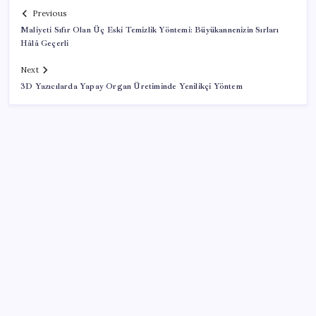
Previous
Maliyeti Sıfır Olan Üç Eski Temizlik Yöntemi: Büyükannenizin Sırları
Hâlâ Geçerli
Next
3D Yazıcılarda Yapay Organ Üretiminde Yenilikçi Yöntem
SON YAZILAR
Uzmandan kaplıcalarda hijyen uyarısı: ‘Kullanım
mutlaka doktor kontrolünde başlamalı’
Xiaomi HyperOS 4 Beta Süreci İçin Tarihler