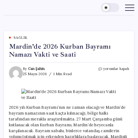
Skip
to
content
SAĞLIK
Mardin’de 2026 Kurban Bayramı
Namazı Vakti ve Saati
Mardin’de
By
Can Şahin
yorumlar kapalı
2026
25 Mayıs 2026
1 Min Read
Kurban
Bayramı
Namazı
Vakti
ve
Saati
2026 yılı Kurban Bayramı’nın ne zaman olacağı ve Mardin’de
için
bayram namazının saat kaçta kılınacağı, bölge halkı
tarafından merakla araştırılmakta. 27 Mart Çarşamba günü
kutlanacak olan Kurban Bayramı, Mardin’de heyecanla
karşılanacak. Bayram sabahı, binlerce vatandaş camilerin
yolunu tutmak için erkenden hazırlıklara başlayacak. Mardinli