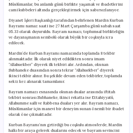
Müslümanlar, bu anlamlı günü birlikte yaşamak ve ibadetlerini
cami kubbeleri altında gerçekleştirmek için sabırsızlanıyor.
Diyanet İşleri Başkanlığı tarafından belirlenen Mardin Kurban
Bayramı namaz saati ise 27 Mart Çarşamba günü sabah saat
05.33 olarak duyuruldu. Bayram namazı, toplumsal birlikteliğin
ve dayanışmanın sembolü olarak büyük bir coşkuyla icra
edilecek.
Mardin’de Kurban Bayramı namazında toplamda 8 tekbir
alınmaktadır. İlk olarak niyet edildikten sonra imam
“Allahuekber” diyerek ilk tekbiri alır. Ardından, okunan
Subhaneke duasından sonra tekrar “Allahuekber” diyerek
ikinci tekbir alınır. Bu şekilde devam eden tekbirler, toplamda
sekiz kez alınarak tamamlanır.
Bayram namazı esnasında okunan dualar arasında iftitah
tekbiri sonrası Subhaneke, ikinci rekatta ise Ettahiyyatü,
Allahumme salli ve Rabbena duaları yer alır. Bayram namazı,
Müslümanlar için manevi bir deneyim sunan önemli bir ibadet
olarak öne çıkmaktadır.
Kurban Bayramı’nın getirdiği bu coşkulu atmosferde, Mardin
halkı bir araya gelerek dualarını edecek ve bayram sevincini