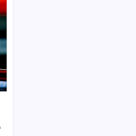
ING’den dolar/TL tahmini
BofA: Yatırımcı iyimserliği beş yılın en
yüksek seviyesinde
ChatGPT Artık Adobe Araçlarıyla İçerik
Üretebiliyor: 70 Farklı Araç
MEB 2026-2027 ortaokul kayıtları ne zaman
başlıyor? Ortaokul kayıtları nasıl yapılır?
Dünya Altın Konseyi’nden kritik rapor: Altın
piyasasında kısa vadede ne olacak?
YÖK’ten uluslararası mezunlara 2 yıllık
ikamet hakkı
Uzmandan kaplıcalarda hijyen uyarısı:
‘Kullanım mutlaka doktor kontrolünde
başlamalı’
Xiaomi HyperOS 4 Beta Süreci İçin Tarihler
ı
Sızdırıldı