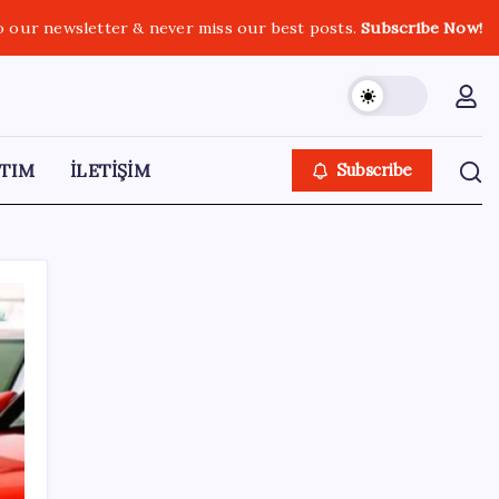
o our newsletter & never miss our best posts.
Subscribe Now!
TIM
İLETİŞİM
Subscribe
SON YAZILAR
İş Bankası’nda üst düzey görev değişimi:
Hakan Aran görevinden ayrılıyor