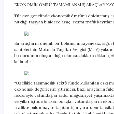
EKONOMİK ÖMRÜ TAMAMLANMIŞ ARAÇLAR KAYI
Türkiye genelinde ekonomik ömrünü doldurmuş, uzu
niteliği taşıyan binlerce araç, resmi trafik kayıtlar
Bu araçların önemli bir bölümü muayenesiz, sigo
sahiplerinin Motorlu Taşıtlar Vergisi (MTV) yüküm
bu durumun oluşturduğu olumsuzluklara dikkat çeke
kullandı:
“Özellikle taşımacılık sektöründe kullanılan eski m
ekonomik değerlerini yitirmesi, bazı araçların fii
nedeniyle vatandaşlar ciddi mağduriyet yaşamakta
ve yıllar içinde biriken borçlar vatandaşların eko
trafikte bulunmayan taşıtlar için yürütülen tahsila
yük oluşturmaktadır. Devletin tahsil kabiliyeti bul