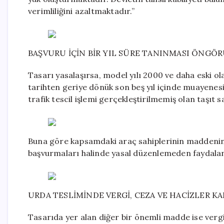
verimliliğini azaltmaktadır.”
BAŞVURU İÇİN BİR YIL SÜRE TANINMASI ÖNGÖ
Tasarı yasalaşırsa, model yılı 2000 ve daha eski o
tarihten geriye dönük son beş yıl içinde muayenes
trafik tescil işlemi gerçekleştirilmemiş olan taşıt 
Buna göre kapsamdaki araç sahiplerinin maddenin yü
başvurmaları halinde yasal düzenlemeden faydalan
URDA TESLİMİNDE VERGİ, CEZA VE HACİZLER K
Tasarıda yer alan diğer bir önemli madde ise vergi v