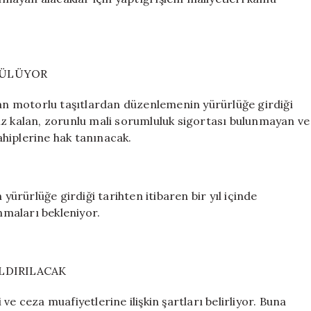
RÜLÜYOR
lan motorlu taşıtlardan düzenlemenin yürürlüğe girdiği
iz kalan, zorunlu mali sorumluluk sigortası bulunmayan ve
sahiplerine hak tanınacak.
rürlüğe girdiği tarihten itibaren bir yıl içinde
maları bekleniyor.
ALDIRILACAK
e ceza muafiyetlerine ilişkin şartları belirliyor. Buna