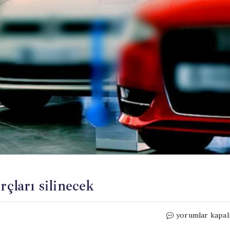
rçları silinecek
Milyonlarca
yorumlar kapal
araç