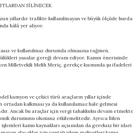
TLARDAN SİLİNECEK
n yıllardır trafikte kullanılmayan ve büyük ölçüde hurda
ında hâlâ yer alıyor.
rtasız ve kullanılmaz durumda olmasına rağmen,
lülükleri yasalar gereği devam ediyor. Kanun önerisinde
n Milletvekili Melih Meriç, gerekçe kısmında şu ifadeleri
odel kamyon ve çekici türü araçların yıllar içinde
len ortadan kalkması ya da kullanılamaz hale gelmesi
dır. Ancak bu araçlar için vergi tahakkuku devam etmekt
nomik durumunu olumsuz etkilemektedir. Ayrıca fiilen
t işlemleri kamu kaynakları açısından da gereksiz bir idari
unmayan alacaklar için yaptığı işlem maliyetleri kamu