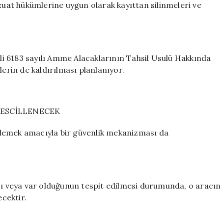
vzuat hükümlerine uygun olarak kayıttan silinmeleri ve
ilgili 6183 sayılı Amme Alacaklarının Tahsil Usulü Hakkında
rin de kaldırılması planlanıyor.
TESCİLLENECEK
nlemek amacıyla bir güvenlik mekanizması da
ası veya var olduğunun tespit edilmesi durumunda, o aracı
ecektir.