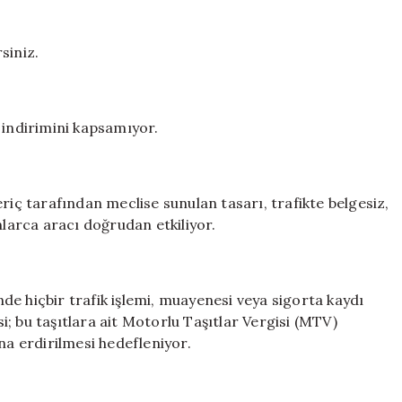
affedilecek,
borçları
silinecek
siniz.
için
 indirimini kapsamıyor.
riç tarafından meclise sunulan tasarı, trafikte belgesiz,
arca aracı doğrudan etkiliyor.
inde hiçbir trafik işlemi, muayenesi veya sigorta kaydı
; bu taşıtlara ait Motorlu Taşıtlar Vergisi (MTV)
na erdirilmesi hedefleniyor.