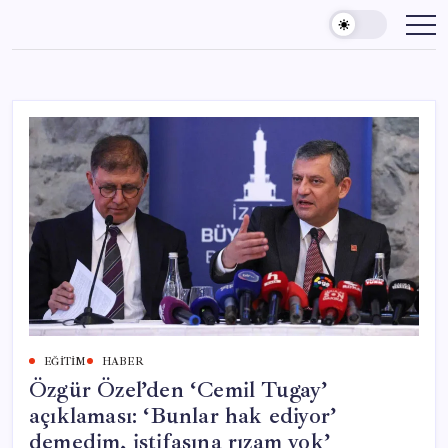
Skip
to
content
EĞITIM
HABER
Özgür Özel’den ‘Cemil Tugay’
açıklaması: ‘Bunlar hak ediyor’
demedim, istifasına rızam yok’