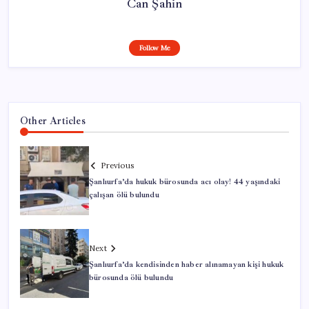
Can Şahin
Follow Me
Other Articles
Previous
Şanlıurfa’da hukuk bürosunda acı olay! 44 yaşındaki
çalışan ölü bulundu
Next
Şanlıurfa’da kendisinden haber alınamayan kişi hukuk
bürosunda ölü bulundu