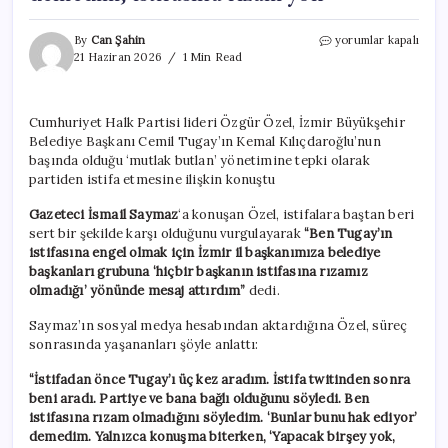
Özgür
By
Can Şahin
yorumlar kapalı
Özel’den
21 Haziran 2026
1 Min Read
‘Cemil
Tugay’
açıklaması:
Cumhuriyet Halk Partisi lideri Özgür Özel, İzmir Büyükşehir
‘Bunlar
Belediye Başkanı Cemil Tugay’ın Kemal Kılıçdaroğlu’nun
hak
ediyor’
başında olduğu ‘mutlak butlan’ yönetimine tepki olarak
demedim,
partiden istifa etmesine ilişkin konuştu
istifasına
rızam
Gazeteci İsmail Saymaz
‘a konuşan Özel, istifalara baştan beri
yok’
sert bir şekilde karşı olduğunu vurgulayarak
“Ben Tugay’ın
için
istifasına engel olmak için İzmir il başkanımıza belediye
başkanları grubuna ‘hiçbir başkanın istifasına rızamız
olmadığı’ yönünde mesaj attırdım”
dedi.
Saymaz’ın sosyal medya hesabından aktardığına Özel, süreç
sonrasında yaşananları şöyle anlattı:
“İstifadan önce Tugay’ı üç kez aradım. İstifa twitinden sonra
beni aradı. Partiye ve bana bağlı olduğunu söyledi. Ben
istifasına rızam olmadığını söyledim. ‘Bunlar bunu hak ediyor’
demedim. Yalnızca konuşma biterken, ‘Yapacak birşey yok,