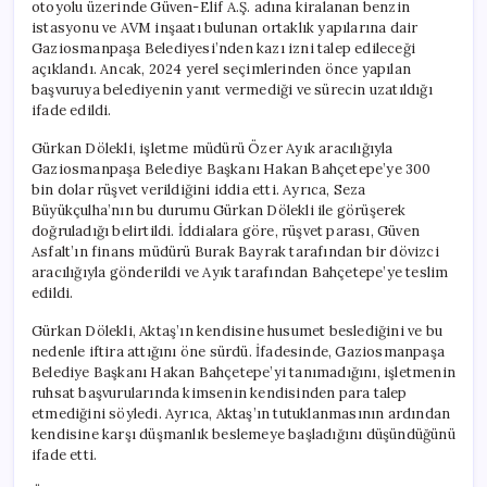
otoyolu üzerinde Güven-Elif A.Ş. adına kiralanan benzin
istasyonu ve AVM inşaatı bulunan ortaklık yapılarına dair
Gaziosmanpaşa Belediyesi’nden kazı izni talep edileceği
açıklandı. Ancak, 2024 yerel seçimlerinden önce yapılan
başvuruya belediyenin yanıt vermediği ve sürecin uzatıldığı
ifade edildi.
Gürkan Dölekli, işletme müdürü Özer Ayık aracılığıyla
Gaziosmanpaşa Belediye Başkanı Hakan Bahçetepe’ye 300
bin dolar rüşvet verildiğini iddia etti. Ayrıca, Seza
Büyükçulha’nın bu durumu Gürkan Dölekli ile görüşerek
doğruladığı belirtildi. İddialara göre, rüşvet parası, Güven
Asfalt’ın finans müdürü Burak Bayrak tarafından bir dövizci
aracılığıyla gönderildi ve Ayık tarafından Bahçetepe’ye teslim
edildi.
Gürkan Dölekli, Aktaş’ın kendisine husumet beslediğini ve bu
nedenle iftira attığını öne sürdü. İfadesinde, Gaziosmanpaşa
Belediye Başkanı Hakan Bahçetepe’yi tanımadığını, işletmenin
ruhsat başvurularında kimsenin kendisinden para talep
etmediğini söyledi. Ayrıca, Aktaş’ın tutuklanmasının ardından
kendisine karşı düşmanlık beslemeye başladığını düşündüğünü
ifade etti.