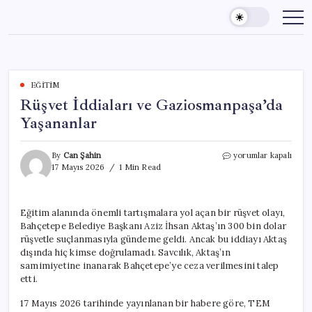
Skip
to
content
EĞITIM
Rüşvet İddiaları ve Gaziosmanpaşa’da
Yaşananlar
Rüşvet
By
Can Şahin
yorumlar kapalı
İddiaları
17 Mayıs 2026
1 Min Read
ve
Gaziosmanpaşa’da
Yaşananlar
Eğitim alanında önemli tartışmalara yol açan bir rüşvet olayı,
için
Bahçetepe Belediye Başkanı Aziz İhsan Aktaş’ın 300 bin dolar
rüşvetle suçlanmasıyla gündeme geldi. Ancak bu iddiayı Aktaş
dışında hiç kimse doğrulamadı. Savcılık, Aktaş’ın
samimiyetine inanarak Bahçetepe’ye ceza verilmesini talep
etti.
17 Mayıs 2026 tarihinde yayınlanan bir habere göre, TEM