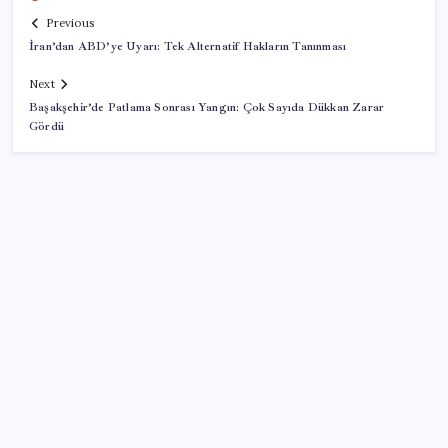
Previous
İran’dan ABD’ye Uyarı: Tek Alternatif Hakların Tanınması
Next
Başakşehir’de Patlama Sonrası Yangın: Çok Sayıda Dükkan Zarar
Gördü
SON YAZILAR
Uzmandan kaplıcalarda hijyen uyarısı: ‘Kullanım
mutlaka doktor kontrolünde başlamalı’
Xiaomi HyperOS 4 Beta Süreci İçin Tarihler