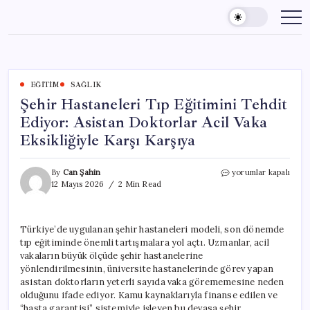
Skip
to
content
EĞITIM
SAĞLIK
Şehir Hastaneleri Tıp Eğitimini Tehdit
Ediyor: Asistan Doktorlar Acil Vaka
Eksikliğiyle Karşı Karşıya
Şehir
By
Can Şahin
yorumlar kapalı
Hastaneleri
12 Mayıs 2026
2 Min Read
Tıp
Eğitimini
Tehdit
Türkiye’de uygulanan şehir hastaneleri modeli, son dönemde
Ediyor:
tıp eğitiminde önemli tartışmalara yol açtı. Uzmanlar, acil
Asistan
Doktorlar
vakaların büyük ölçüde şehir hastanelerine
Acil
yönlendirilmesinin, üniversite hastanelerinde görev yapan
Vaka
asistan doktorların yeterli sayıda vaka görememesine neden
Eksikliğiyle
olduğunu ifade ediyor. Kamu kaynaklarıyla finanse edilen ve
Karşı
“hasta garantisi” sistemiyle işleyen bu devasa şehir