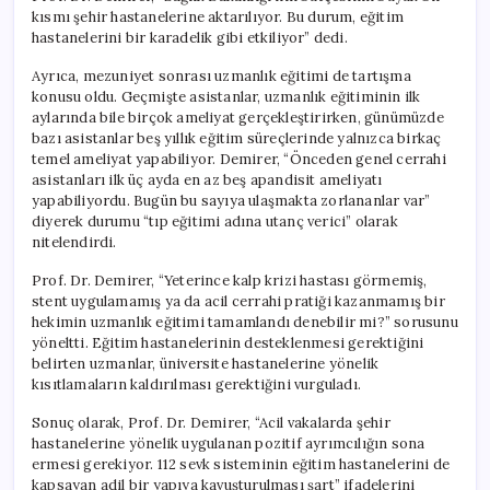
kısmı şehir hastanelerine aktarılıyor. Bu durum, eğitim
hastanelerini bir karadelik gibi etkiliyor” dedi.
Ayrıca, mezuniyet sonrası uzmanlık eğitimi de tartışma
konusu oldu. Geçmişte asistanlar, uzmanlık eğitiminin ilk
aylarında bile birçok ameliyat gerçekleştirirken, günümüzde
bazı asistanlar beş yıllık eğitim süreçlerinde yalnızca birkaç
temel ameliyat yapabiliyor. Demirer, “Önceden genel cerrahi
asistanları ilk üç ayda en az beş apandisit ameliyatı
yapabiliyordu. Bugün bu sayıya ulaşmakta zorlananlar var”
diyerek durumu “tıp eğitimi adına utanç verici” olarak
nitelendirdi.
Prof. Dr. Demirer, “Yeterince kalp krizi hastası görmemiş,
stent uygulamamış ya da acil cerrahi pratiği kazanmamış bir
hekimin uzmanlık eğitimi tamamlandı denebilir mi?” sorusunu
yöneltti. Eğitim hastanelerinin desteklenmesi gerektiğini
belirten uzmanlar, üniversite hastanelerine yönelik
kısıtlamaların kaldırılması gerektiğini vurguladı.
Sonuç olarak, Prof. Dr. Demirer, “Acil vakalarda şehir
hastanelerine yönelik uygulanan pozitif ayrımcılığın sona
ermesi gerekiyor. 112 sevk sisteminin eğitim hastanelerini de
kapsayan adil bir yapıya kavuşturulması şart” ifadelerini