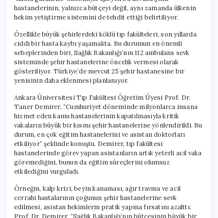
Karşıya
hastanelerinin, yalnızca bütçeyi değil, aynı zamanda ülkenin
için
hekim yetiştirme sistemini de tehdit ettiği belirtiliyor.
Özellikle büyük şehirlerdeki köklü tıp fakülteleri, son yıllarda
ciddi bir hasta kaybı yaşamakta. Bu durumun en önemli
sebeplerinden biri, Sağlık Bakanlığı’nın 112 ambulans sevk
sisteminde şehir hastanelerine öncelik vermesi olarak
gösteriliyor. Türkiye’de mevcut 25 şehir hastanesine bir
yenisinin daha eklenmesi planlanıyor.
Ankara Üniversitesi Tıp Fakültesi Öğretim Üyesi Prof. Dr.
Taner Demirer, “Cumhuriyet döneminde milyonlarca insana
hizmet eden kamu hastanelerinin kapatılmasıyla kritik
vakaların büyük bir kısmı şehir hastanelerine yönlendirildi. Bu
durum, en çok eğitim hastanelerini ve asistan doktorları
etkiliyor” şeklinde konuştu. Demirer, tıp fakültesi
hastanelerinde görev yapan asistanların artık yeterli acil vaka
göremediğini, bunun da eğitim süreçlerini olumsuz
etkilediğini vurguladı.
Örneğin, kalp krizi, beyin kanaması, ağır travma ve acil
cerrahi hastalarının çoğunun şehir hastanelerine sevk
edilmesi, asistan hekimlerin pratik yapma fırsatını azalttı.
Prof. Dr. Demirer, “Sağlık Bakanlığı’nın bütçesinin büyük bir