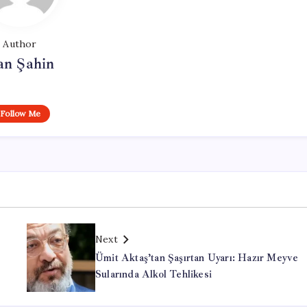
Author
an Şahin
Follow Me
Next
Ümit Aktaş’tan Şaşırtan Uyarı: Hazır Meyve
Sularında Alkol Tehlikesi