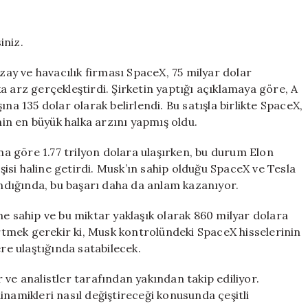
En
Büyük
Halka
iniz.
Arzıyla
Trilyoner
uzay ve havacılık firması SpaceX, 75 milyar dolar
Oldu
a arz gerçekleştirdi. Şirketin yaptığı açıklamaya göre, A
için
aşına 135 dolar olarak belirlendi. Bu satışla birlikte SpaceX,
ihin en büyük halka arzını yapmış oldu.
ına göre 1.77 trilyon dolara ulaşırken, bu durum Elon
işisi haline getirdi. Musk’ın sahip olduğu SpaceX ve Tesla
lındığında, bu başarı daha da anlam kazanıyor.
ne sahip ve bu miktar yaklaşık olarak 860 milyar dolara
irtmek gerekir ki, Musk kontrolündeki SpaceX hisselerinin
ere ulaştığında satabilecek.
 ve analistler tarafından yakından takip ediliyor.
inamikleri nasıl değiştireceği konusunda çeşitli