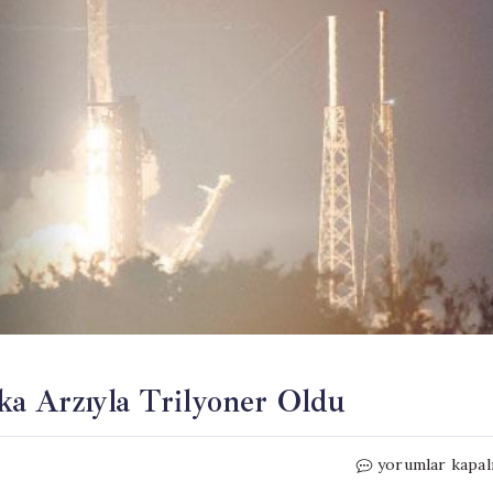
a Arzıyla Trilyoner Oldu
SpaceX,
yorumlar kapal
Tarihin