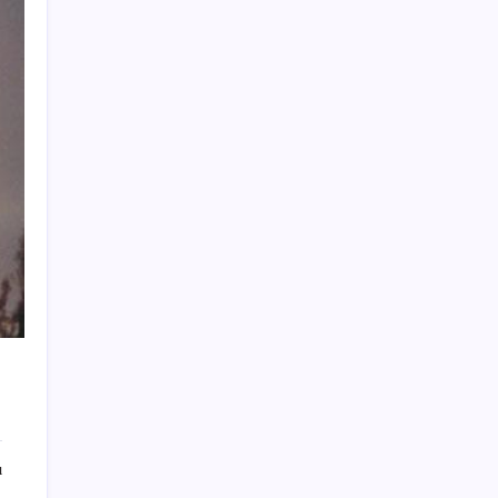
Yapay Zekanın Kimsenin Konuşmadığı
Bedeli! Apple Neden Zirvede? | TeknoMaxx
#6
ENAG temmuz ayı enflasyon verilerini
açıkladı
Kullanıcı sayısı 1 milyarı aştı
Türkiye’nin dev market zinciri resmen
satıldı: İşte yeni sahibi
Ankara’da devre mülk dolandırıcılığı
operasyonu: 25 gözaltı
İran Dışişleri Bakanlığı: İran’ın Mısır’a
yönelik İHA saldırısıyla bir ilgisi bulunmuyor
Valilikten oğlu tarafından icra yoluyla evden
çıkarılmak istenen yaşlı kadına ilişkin
açıklama
Balıkesir’de CHP’den 12 ilçe belediye
ı
başkanı ile il ve ilçe yönetimleri istifa etti