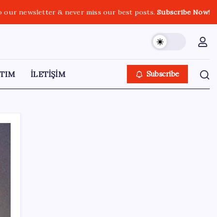
o our newsletter & never miss our best posts.
Subscribe Now!
TIM
İLETİŞİM
Subscribe
SON YAZILAR
Xiaomi HyperOS 4 Beta Süreci İçin Tarihler
Sızdırıldı