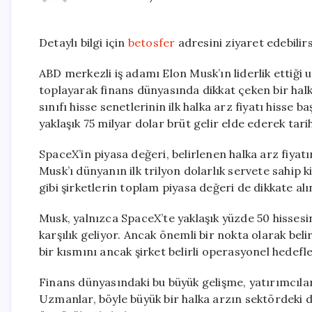
Detaylı bilgi için
betosfer
adresini ziyaret edebilirs
ABD merkezli iş adamı Elon Musk’ın liderlik ettiği 
toplayarak finans dünyasında dikkat çeken bir halk
sınıfı hisse senetlerinin ilk halka arz fiyatı hisse b
yaklaşık 75 milyar dolar brüt gelir elde ederek tar
SpaceX’in piyasa değeri, belirlenen halka arz fiyat
Musk’ı dünyanın ilk trilyon dolarlık servete sahip k
gibi şirketlerin toplam piyasa değeri de dikkate a
Musk, yalnızca SpaceX’te yaklaşık yüzde 50 hissesi
karşılık geliyor. Ancak önemli bir nokta olarak bel
bir kısmını ancak şirket belirli operasyonel hedefl
Finans dünyasındaki bu büyük gelişme, yatırımcılar
Uzmanlar, böyle büyük bir halka arzın sektördeki d