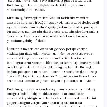
“stratejik müttefiklik” seviyesine ulaştığını belirtti. Ancak
için
Kurtulmuş, bu terimin ilişkilerin derinliğini yeterince
yansıtmadığını vurguladı.
Kurtulmuş, “Stratejik müttefiklik, iki farklı ülke ve millet
arasında kurulan bir bağdır. Ancak biz yalnızca iki devlet değil,
aynı zamanda aynı tarihî geçmişe, kültüre ve kaderi paylaşan
bir milletiz. Bu noktada klasik uluslararası ilişkiler kavramları,
Türkiye ile Azerbaycan arasındaki bağı tam anlamıyla
yansıtamayabiliyor,” dedi.
İki ülkenin meselelere ortak bir gelecek perspektifiyle
yaklaştığını ifade eden Kurtulmuş, Türkiye ve Azerbaycan
arasındaki ilişkilerin sadece bir müttefiklikten ibaret
olmadığını, aynı zamanda bölgesel istikrarı sağlamaya yönelik
örnek teşkil eden bir birliktelik olduğunu belirtti. Bu güçlü
bağları pekiştiren unsurlardan birinin Cumhurbaşkanı Recep
Tayyip Erdoğan ile Azerbaycan Cumhurbaşkanı İlham Aliyev
arasındaki samimi ve güvene dayalı ilişki olduğunu söyledi.
Kurtulmuş, liderler arasındaki uyumun iki ülke arasındaki iş
birliğini hızlandırdığına dikkat çekti. Parlamentolar
arasındaki iş birliğinin de bu ilişkilerin kurumsal temellerini
güçlendirdiğini vurgulayan Kurtulmuş, uluslararası