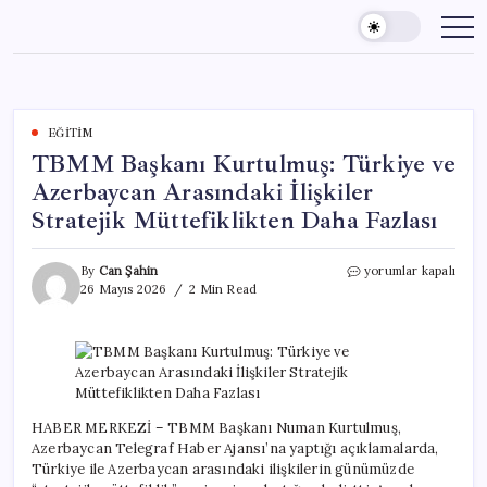
Skip
to
content
EĞITIM
TBMM Başkanı Kurtulmuş: Türkiye ve
Azerbaycan Arasındaki İlişkiler
Stratejik Müttefiklikten Daha Fazlası
TBMM
By
Can Şahin
yorumlar kapalı
Başkanı
26 Mayıs 2026
2 Min Read
Kurtulmuş:
Türkiye
ve
Azerbaycan
Arasındaki
İlişkiler
Stratejik
HABER MERKEZİ – TBMM Başkanı Numan Kurtulmuş,
Müttefiklikten
Azerbaycan Telegraf Haber Ajansı’na yaptığı açıklamalarda,
Daha
Türkiye ile Azerbaycan arasındaki ilişkilerin günümüzde
Fazlası