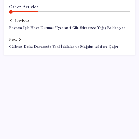
Other Articles
Previous
Bayram İçin Hava Durumu Uyarısı: 4 Gün Süresince Yağış Bekleniyor
Next
Gülistan Doku Davasında Yeni İddialar ve Mağdur Ailelere Çağrı
SON YAZILAR
Uzmandan kaplıcalarda hijyen uyarısı: ‘Kullanım
mutlaka doktor kontrolünde başlamalı’