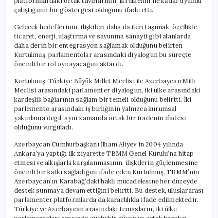
platformlardaki ortak tavırlarının, iki ülkenin ne kadar uyumlu
çalıştığının bir göstergesi olduğunu ifade etti.
Gelecek hedeflerinin, ilişkileri daha da ileri taşımak, özellikle
ticaret, enerji, ulaştırma ve savunma sanayii gibi alanlarda
daha derin bir entegrasyon sağlamak olduğunu belirten
Kurtulmuş, parlamentolar arasındaki diyalogun bu süreçte
önemli bir rol oynayacağını aktardı.
Kurtulmuş, Türkiye Büyük Millet Meclisi ile Azerbaycan Milli
Meclisi arasındaki parlamenter diyalogun, iki ülke arasındaki
kardeşlik bağlarının sağlam bir temeli olduğunu belirtti. İki
parlemento arasındaki iş birliğinin yalnızca kurumsal
yakınlama değil, aynı zamanda ortak bir iradenin ifadesi
olduğunu vurguladı.
Azerbaycan Cumhurbaşkanı İlham Aliyev’in 2004 yılında
Ankara’ya yaptığı ilk ziyarette TBMM Genel Kurulu’na hitap
etmesi ve alkışlarla karşılanmasının, ilişkilerin güçlenmesine
önemli bir katkı sağladığını ifade eden Kurtulmuş, TBMM’nin
Azerbaycan’ın Karabağ’daki haklı mücadelesine her düzeyde
destek sunmaya devam ettiğini belirtti. Bu destek, uluslararası
parlamenter platformlarda da kararlılıkla ifade edilmektedir.
Türkiye ve Azerbaycan arasındaki temasların, iki ülke