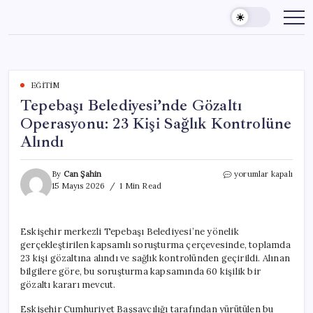
Skip
to
content
EĞITIM
Tepebaşı Belediyesi’nde Gözaltı
Operasyonu: 23 Kişi Sağlık Kontrolüne
Alındı
Tepebaşı
By
Can Şahin
yorumlar kapalı
Belediyesi’nde
15 Mayıs 2026
1 Min Read
Gözaltı
Operasyonu:
23
Eskişehir merkezli Tepebaşı Belediyesi’ne yönelik
Kişi
gerçekleştirilen kapsamlı soruşturma çerçevesinde, toplamda
Sağlık
Kontrolüne
23 kişi gözaltına alındı ve sağlık kontrolünden geçirildi. Alınan
Alındı
bilgilere göre, bu soruşturma kapsamında 60 kişilik bir
için
gözaltı kararı mevcut.
Eskişehir Cumhuriyet Başsavcılığı tarafından yürütülen bu