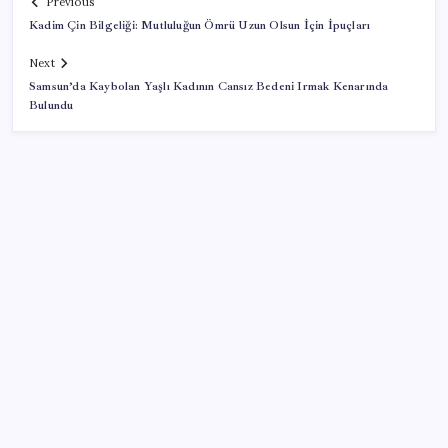
Previous
Kadim Çin Bilgeliği: Mutluluğun Ömrü Uzun Olsun İçin İpuçları
Next
Samsun’da Kaybolan Yaşlı Kadının Cansız Bedeni Irmak Kenarında
Bulundu
SON YAZILAR
MacBook Ultra için Geri Sayım Başladı: İşte
Bilinenler
Halkbank, ikincil halka arz süreci başlattı