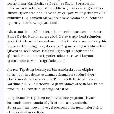
soruşturma, Kaçakçılık ve Organize Suçlar Soruşturma
Bürosu tarafından koordine ediliyor. Şu ana kadar gözaltına
alınan kişiler arasında 33 belediye çalışanı ve 27 şirket yetkilisi
bulunuyor. Eş zamanlı olarak Ankara ve Adana’da düzenlenen
operasyonlarla 23 kişi yakalandı.
Gözaltına alınan şüpheliler, sabahın erken saatlerinde Yunus
Emre Devlet Hastanesi’ne götürülerek sağlık kontrolünden
geçirildi. İşlemleri tamamlanan bu kişiler daha sonra Eskişehir
Emniyet Müdürlüğü Kaçakçılık ve Organize Suçlarla Mücadele
Şubesi’ne sevk edildi. Başsavcılığın yaptığı açıklamada,
şüphelilerin ikamet ve iş yerlerinde arama ve el koyma
işlemlerinin devam ettiği ifade edildi.
Ayrıca, Tepebaşı Belediyesi binasında da polis ekipleri
tarafından inceleme ve arama çalışmaları sürdürülüyor.
Gözaltına alınanlar arasında Tepebaşı Belediyesi Başkan
Yardımcısı S.Y. ile Belediye Başkanı Ahmet Ataç’ın özel kalem
müdürü Ö.E.’nin de bulunduğu bildirildi.
Bu gelişmeler, Tepebaşı Belediyesi’nde yaşanan olaylar
hakkında kamuoyunda büyük bir merak uyandırdı.
Soruşturmanın seyrini ve gelecekteki olası gelişmeleri takip
etmek önem arz ediyor.