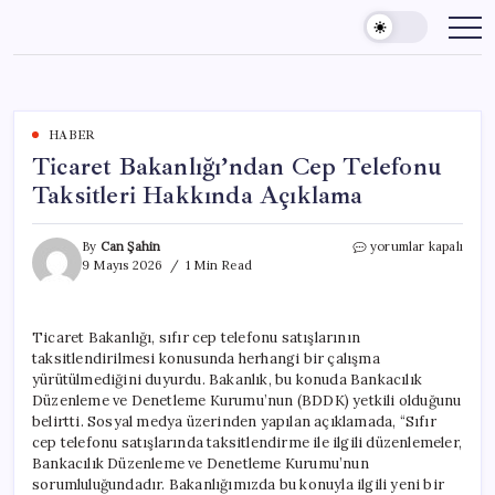
Skip
to
content
HABER
Ticaret Bakanlığı’ndan Cep Telefonu
Taksitleri Hakkında Açıklama
Ticaret
By
Can Şahin
yorumlar kapalı
Bakanlığı’ndan
9 Mayıs 2026
1 Min Read
Cep
Telefonu
Taksitleri
Ticaret Bakanlığı, sıfır cep telefonu satışlarının
Hakkında
taksitlendirilmesi konusunda herhangi bir çalışma
Açıklama
için
yürütülmediğini duyurdu. Bakanlık, bu konuda Bankacılık
Düzenleme ve Denetleme Kurumu’nun (BDDK) yetkili olduğunu
belirtti. Sosyal medya üzerinden yapılan açıklamada, “Sıfır
cep telefonu satışlarında taksitlendirme ile ilgili düzenlemeler,
Bankacılık Düzenleme ve Denetleme Kurumu’nun
sorumluluğundadır. Bakanlığımızda bu konuyla ilgili yeni bir