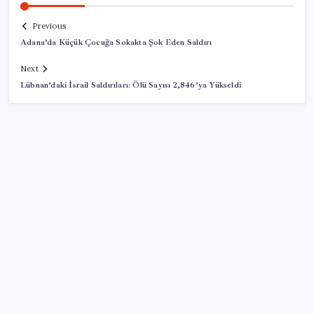
Previous
Adana’da Küçük Çocuğa Sokakta Şok Eden Saldırı
Next
Lübnan’daki İsrail Saldırıları: Ölü Sayısı 2,846’ya Yükseldi
SON YAZILAR
BofA: Yatırımcı iyimserliği beş yılın en yüksek
seviyesinde
ChatGPT Artık Adobe Araçlarıyla İçerik Üretebiliyor: