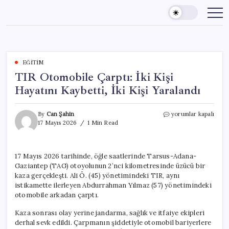
Skip
to
content
EĞITIM
TIR Otomobile Çarptı: İki Kişi
Hayatını Kaybetti, İki Kişi Yaralandı
TIR
By
Can Şahin
yorumlar kapalı
Otomobile
17 Mayıs 2026
1 Min Read
Çarptı:
İki
Kişi
17 Mayıs 2026 tarihinde, öğle saatlerinde Tarsus-Adana-
Hayatını
Gaziantep (TAG) otoyolunun 2’nci kilometresinde üzücü bir
Kaybetti,
İki
kaza gerçekleşti. Ali Ö. (45) yönetimindeki TIR, aynı
Kişi
istikamette ilerleyen Abdurrahman Yılmaz (57) yönetimindeki
Yaralandı
otomobile arkadan çarptı.
için
Kaza sonrası olay yerine jandarma, sağlık ve itfaiye ekipleri
derhal sevk edildi. Çarpmanın şiddetiyle otomobil bariyerlere