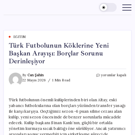
Skip
to
content
EĞITIM
Türk Futbolunun Köklerine Yeni
Başkan Arayışı: Borçlar Sorunu
Derinleşiyor
Türk
By
Can Şahin
yorumlar kapalı
Futbolunun
22 Mayıs 2026
1 Min Read
Köklerine
Yeni
Başkan
Türk futbolunun önemli kulüplerinden biri olan Altay, eski
Arayışı:
yabancı futbolcularına olan borçları yüzünden transfer yasağı
Borçlar
Sorunu
ile karşı karşıya. Geçtiğimiz sezon -6 puan silme cezası alan
Derinleşiyor
kulüp, yeni sezon öncesinde de benzer sorunlarla mücadele
için
edecek. Kulüp başkanı Sinan Kanlı’nın, güçlü bir ortakla
yönetim kurmaya sıcak baktığı öne sürülüyor. Ancak yatırımcı
arayışları sonuç vermediği için şirketleşme süreci de