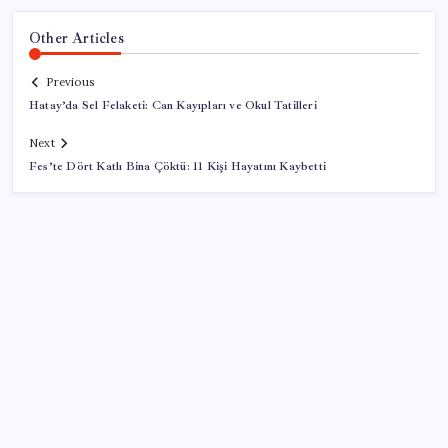
Other Articles
Previous
Hatay’da Sel Felaketi: Can Kayıpları ve Okul Tatilleri
Next
Fes’te Dört Katlı Bina Çöktü: 11 Kişi Hayatını Kaybetti
SON YAZILAR
Halkbank, ikincil halka arz süreci başlattı