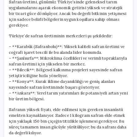
Safran üretimi, günümüz Türkiye’sinde geleneksel tarım
uygulamalarını aşarak ekonomik getirisi yüksek ve stratejik
bir ticari güce dönüşüyor. Ancak bu değerli bitkinin yetişmesi
için sadece belirli bölgelerin uygun koşullara sahip olması
gerekiyor.
Türkiye’de safran üretiminin merkezleri şu şekildedir:
– **Karabük (Safranbolu)**: Yüksek kaliteli safran üretimi ve
coğrafi işaret tescili ile bu alanda lider konumda.
– **Şanlıurfa**: Mikroklima özellikleri ve verimli topraklarıyla
safran üretimi için yükselen bir merkez.
– **Bilecik**: Bölgesel kalkınma projeleri sayesinde safran
yetiştiriciliğine hızla yöneliyor.
– **Konya**: Kurak iklime dayanıklılığı ve geniş alanları
sayesinde safran üretiminde başarı gösteriyor.
– **Ankara**: Yerel tarım yatırımları ile potansiyeli artan yeni
bir üretim bölgesi.
Safranın yüksek fiyatı, elde edilmesi için gereken insanüstü
emekten kaynaklanıyor. Sadece 1 kilogram safran elde etmek
için yaklaşık 150 bin çiçeğin titizlikle işlenmesi gerekiyor. Bu
süreç tamamen insan gücüyle yürütülüyor; bu da safranı daha
da değerli kılıyor.