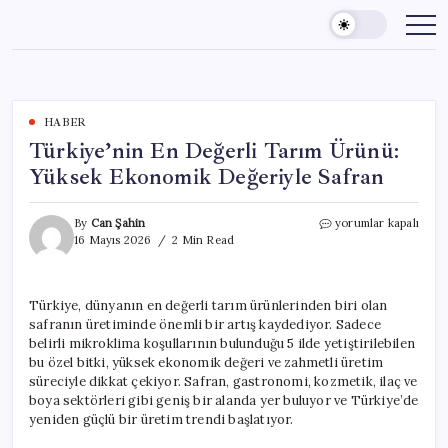
Skip
to
content
HABER
Türkiye’nin En Değerli Tarım Ürünü:
Yüksek Ekonomik Değeriyle Safran
Türkiye’nin
By
Can Şahin
yorumlar kapalı
En
16 Mayıs 2026
2 Min Read
Değerli
Tarım
Ürünü:
Türkiye, dünyanın en değerli tarım ürünlerinden biri olan
Yüksek
safranın üretiminde önemli bir artış kaydediyor. Sadece
Ekonomik
Değeriyle
belirli mikroklima koşullarının bulunduğu 5 ilde yetiştirilebilen
Safran
bu özel bitki, yüksek ekonomik değeri ve zahmetli üretim
için
süreciyle dikkat çekiyor. Safran, gastronomi, kozmetik, ilaç ve
boya sektörleri gibi geniş bir alanda yer buluyor ve Türkiye’de
yeniden güçlü bir üretim trendi başlatıyor.