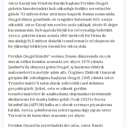
Astor Enerji’nin Yönetim Kurulu Başkanı Feridun Geçgel,
şirketin hisselerindeki hızlı yükselişle birlikte servetini bir
günde 711 milyon dolar artırmayı başardı. Bunun sonucunda,
Geçgel dünya genelinde en zenginler listesinde 803. sıraya
yükseldi. Astor Enerji’nin son bir ayda yaklaşık yüzde 15 değer
kazanmasının, bu başarıda büyük bir rol oynadığı belirtildi.
Ayrıca, şirketin nisan ayında ABD merkezli bir firma ile
imzaladığı 51,5 milyon dolarlık transformatör sözleşmesi de
bu yükselişi tetikleyen önemli bir etken oldu.
Feridun Geçgel kimdir? sorusu, finans dünyasında en çok
merak edilen konular arasında yer alıyor. 1970 yılında
Şanlıurfa’da dünyaya gelen Geçgel, iş hayatına elektrik
malzemeleri ticaretiyle adım attı. Özgüney Elektrik’i kurarak
girişimcilik yolculuğuna başlayan Geçgel, 2005 yılında Astor
Transformatör’ü satın alarak sektördeki asıl atılımını
gerçekleştirdi. Şirket, orta ve yüksek gerilim
transformatörleri ile anahtarlama ekipmanları üretiminde
uluslararası bir marka haline geldi. Ocak 2023’te Borsa
İstanbul’da (ASTOR) halka arz olarak sermaye piyasalarına
katıldı. Ayrıca, şehirlerarası yolcu taşımacılığı yapan Astor
Turizm’in de kurucuları arasında yer alıyor.
Feridun Geçgel’in servetindeki dev artış, Astor Enerji