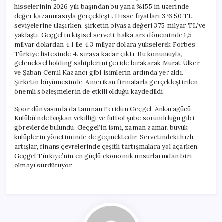
hisselerinin 2026 yılı başından bu yana %155’in üzerinde
değer kazanmasıyla gerçekleşti. Hisse fiyatları 376,50 TL
seviyelerine ulaşırken, şirketin piyasa değeri 375 milyar TL’ye
yaklaştı. Geçgel’in kişisel serveti, halka arz döneminde 1,5
milyar dolardan 4,1 ile 4,3 milyar dolara yükselerek Forbes
Türkiye listesinde 4. sıraya kadar çıktı. Bu konumuyla,
geleneksel holding sahiplerini geride bırakarak Murat Ülker
ve Şaban Cemil Kazancı gibi isimlerin ardında yer aldı.
Şirketin büyümesinde, Amerikan firmalarla gerçekleştirilen
önemli sözleşmelerin de etkili olduğu kaydedildi.
Spor dünyasında da tanınan Feridun Geçgel, Ankaragücü
Kulübü’nde başkan vekilliği ve futbol şube sorumluluğu gibi
görevlerde bulundu. Geçgel’in ismi, zaman zaman büyük
kulüplerin yönetiminde de geçmektedir. Servetindeki hızlı
artışlar, finans çevrelerinde çeşitli tartışmalara yol açarken,
Geçgel Türkiye’nin en güçlü ekonomik unsurlarından biri
olmayı sürdürüyor.