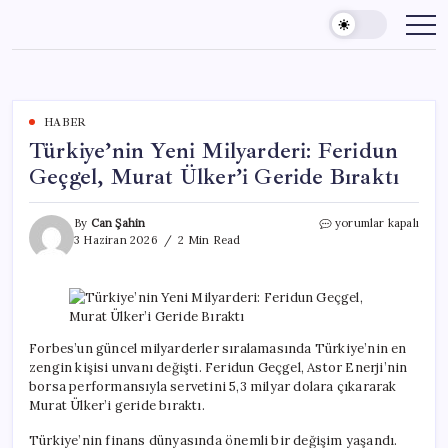
Skip
to
content
HABER
Türkiye’nin Yeni Milyarderi: Feridun
Geçgel, Murat Ülker’i Geride Bıraktı
Türkiye’nin
By
Can Şahin
yorumlar kapalı
Yeni
3 Haziran 2026
2 Min Read
Milyarderi:
Feridun
Geçgel,
Murat
Ülker’i
Geride
Forbes’un güncel milyarderler sıralamasında Türkiye’nin en
Bıraktı
zengin kişisi unvanı değişti. Feridun Geçgel, Astor Enerji’nin
için
borsa performansıyla servetini 5,3 milyar dolara çıkararak
Murat Ülker’i geride bıraktı.
Türkiye’nin finans dünyasında önemli bir değişim yaşandı.