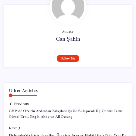
Author
Can Şahin
Follow Me
Other Articles
Previous
CHP’de Özel’in Ardından Kılıçdaroğlu ile Buluşacak Üç Önemli İsim:
Gürsel Erol, Engin Altay ve Ali Öztunç
Next
Nebraska’da Eşsiz Fırsatlar: Ücretsiz Arsa ve Nakit Desteği ile Yeni Bir