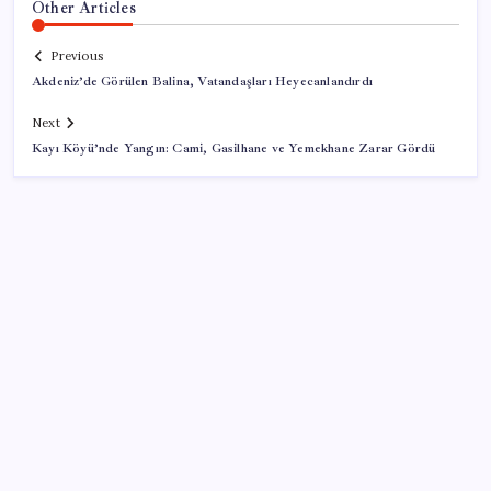
Other Articles
Previous
Akdeniz’de Görülen Balina, Vatandaşları Heyecanlandırdı
Next
Kayı Köyü’nde Yangın: Cami, Gasilhane ve Yemekhane Zarar Gördü
SON YAZILAR
Uzmandan kaplıcalarda hijyen uyarısı: ‘Kullanım
mutlaka doktor kontrolünde başlamalı’