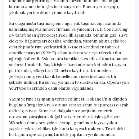
önemli hale getirmişti. Villanın mevcut konumu, bu doğal
Sökülmedi
koruma zincirinin işlevini bozuyordu. Bunun yerine yapı,
için
yıkılmak yerine deniz yönüne kaydırıldı.
Bu olağanüstü taşıma işlemi, ağır yük taşımacılığı alanında
uzmanlaşmış Mammoet firması ve yüklenici JLD Contracting
BV tarafından gerçekleştirildi. İlk aşamada, binanın gaz, su ve
elektrik bağlantıları kesildi. Ardından, yapının altına çelik bir
destek platformu yerleştirildi. İki adet kendinden tahrikli
modüler taşıyıcı (SPMT) villanın altına yerleştirilerek, tüm
ağırlığı üstlendi. Eski zemin kazıkları kesildi ve bina tamamen
serbest bırakıldı. Ray kirişleri üzerinde hareket eden taşıyıcı
platformlar, villayı tam 23 metre kaydırarak önceden
yerleştirilmiş yeni kazık temellerinin üzerine hassas bir
şekilde indirdi. Bu süreç, yalnızca 10 dakika sürdü. Operasyon,
YouTube üzerinden canlı olarak yayımlandı.
Yıkım yerine taşımanın tercih edilmesi, Hollanda’nın dünden
bugüne süregelen kıyı koruma stratejisinin bir parçası olarak
dikkat çekiyor. Kumullar, dalgaların enerjisini emerek
erozyonu yavaşlatan doğal bariyerler olarak işlev görüyor.
Yükselen deniz seviyeleri, Avrupa genelinde kıyıya yakın
yapıları yıkım tehlikesiyle karşı karşıya bırakıyor. Texel’deki
bu taşıma operasyonu, turistik yapıların yıkılmasından