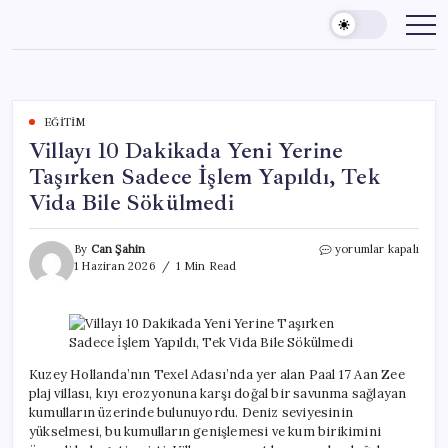
Skip
to
content
EĞITIM
Villayı 10 Dakikada Yeni Yerine
Taşırken Sadece İşlem Yapıldı, Tek
Vida Bile Sökülmedi
Villayı
By
Can Şahin
yorumlar kapalı
10
1 Haziran 2026
1 Min Read
Dakikada
Yeni
Yerine
Taşırken
Sadece
İşlem
Kuzey Hollanda’nın Texel Adası’nda yer alan Paal 17 Aan Zee
Yapıldı,
plaj villası, kıyı erozyonuna karşı doğal bir savunma sağlayan
Tek
kumulların üzerinde bulunuyordu. Deniz seviyesinin
Vida
yükselmesi, bu kumulların genişlemesi ve kum birikimini
Bile