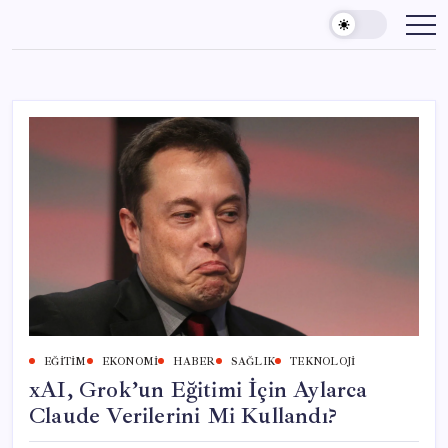
Skip
to
content
EĞITIM
EKONOMI
HABER
SAĞLIK
TEKNOLOJI
xAI, Grok’un Eğitimi İçin Aylarca
Claude Verilerini Mi Kullandı?