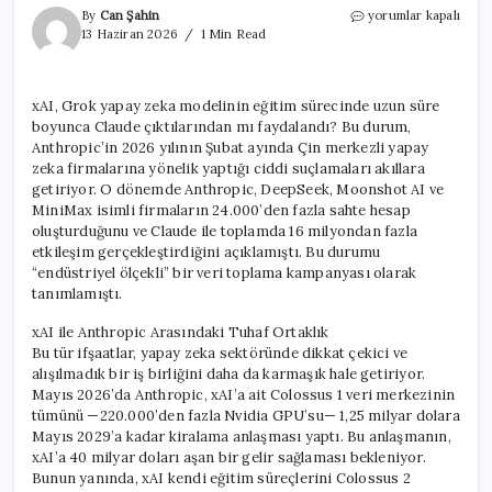
xAI,
By
Can Şahin
yorumlar kapalı
Grok’un
13 Haziran 2026
1 Min Read
Eğitimi
İçin
Aylarca
xAI, Grok yapay zeka modelinin eğitim sürecinde uzun süre
Claude
boyunca Claude çıktılarından mı faydalandı? Bu durum,
Verilerini
Mi
Anthropic’in 2026 yılının Şubat ayında Çin merkezli yapay
Kullandı?
zeka firmalarına yönelik yaptığı ciddi suçlamaları akıllara
için
getiriyor. O dönemde Anthropic, DeepSeek, Moonshot AI ve
MiniMax isimli firmaların 24.000’den fazla sahte hesap
oluşturduğunu ve Claude ile toplamda 16 milyondan fazla
etkileşim gerçekleştirdiğini açıklamıştı. Bu durumu
“endüstriyel ölçekli” bir veri toplama kampanyası olarak
tanımlamıştı.
xAI ile Anthropic Arasındaki Tuhaf Ortaklık
Bu tür ifşaatlar, yapay zeka sektöründe dikkat çekici ve
alışılmadık bir iş birliğini daha da karmaşık hale getiriyor.
Mayıs 2026’da Anthropic, xAI’a ait Colossus 1 veri merkezinin
tümünü —220.000’den fazla Nvidia GPU’su— 1,25 milyar dolara
Mayıs 2029’a kadar kiralama anlaşması yaptı. Bu anlaşmanın,
xAI’a 40 milyar doları aşan bir gelir sağlaması bekleniyor.
Bunun yanında, xAI kendi eğitim süreçlerini Colossus 2