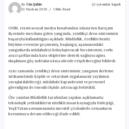
Yangında
By
Can Şahin
yorumlar kapalı
ilk
22 Haziran 2026
1 Min Read
kez
kullanıldı.
Yenilikçi
OGM, resmi sosyal medya hesabından Adana’nın Sarıçam
dron
ilçesinde meydana gelen yangında, yenilikçi dron sisteminin
sistemi
başarıyla
başarıyla kullanıldığını açıkladı. Müdürlük, özellikle henüz
test
büyüme evresine geçmemiş, başlangıç aşamasındaki
edildi
yangınlarda müdahaleyi kolaylaştıracak bu sistemin; zorlu
için
arazi şartlarında kara ekiplerine destek sağlayacağını,
ulaşılması güç noktalara kısa sürede erişebileceğini bildirdi.
Aynı zamanda yenilikçi dron sisteminin; yangının ilerleme
istikametinde köpük ve retardant uygulanarak yayılımın
yavaşlatılabileceği, müdahale kapasitesini ve personel
güvenliğini de önemli ölçüde artıracağı belirtildi.
Öte yandan Müdürlük tarafından yapılan açıklamada;
teknolojik yetkinliklerin nitelikli insan kaynağıyla birleştiği,
Yeşil Vatan savunmasında inovatif çözümlerle ormanların
korunmaya devam edileceği ifade edildi.