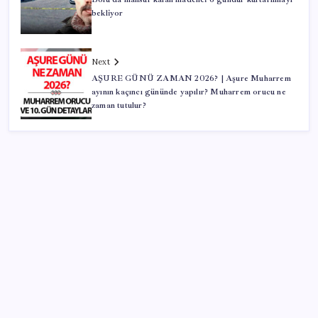
bekliyor
Next
AŞURE GÜNÜ ZAMAN 2026? | Aşure Muharrem
ayının kaçıncı gününde yapılır? Muharrem orucu ne
zaman tutulur?
SON YAZILAR
MacBook Ultra için Geri Sayım Başladı: İşte