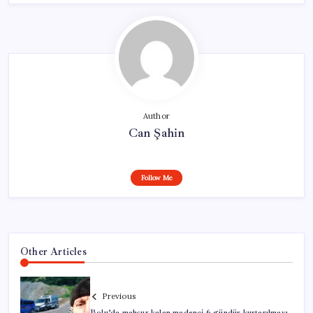
Author
Can Şahin
Follow Me
Other Articles
Previous
Bolu’da mahsur kalan madenci 6 gündür kurtarılmayı