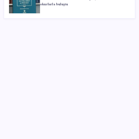
okurlarla buluştu
SON YAZILAR
MacBook Ultra için Geri Sayım Başladı: İşte
Bilinenler
Halkbank, ikincil halka arz süreci başlattı
İş Bankası’nda üst düzey görev değişimi: Hakan Aran
görevinden ayrılıyor
ING’den dolar/TL tahmini