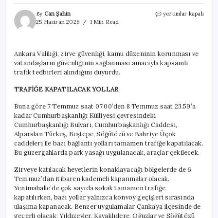
Ankara’da
By
Can Şahin
yorumlar kapalı
NATO
25 Haziran 2026
1 Min Read
zirvesi
önlemleri:
İşte
Ankara Valiliği, zirve güvenliği, kamu düzeninin korunması ve
Ankara’da
vatandaşların güvenliğinin sağlanması amacıyla kapsamlı
trafiğe
kapatılacak
trafik tedbirleri alındığını duyurdu.
yollar
için
TRAFİĞE KAPATILACAK YOLLAR
Buna göre 7 Temmuz saat 07.00’den 8 Temmuz saat 23.59’a
kadar Cumhurbaşkanlığı Külliyesi çevresindeki
Cumhurbaşkanlığı Bulvarı, Cumhurbaşkanlığı Caddesi,
Alparslan Türkeş, Beştepe, Söğütözü ve Bahriye Üçok
caddeleri ile bazı bağlantı yolları tamamen trafiğe kapatılacak.
Bu güzergahlarda park yasağı uygulanacak, araçlar çekilecek.
Zirveye katılacak heyetlerin konaklayacağı bölgelerde de 6
Temmuz’dan itibaren kademeli kapanmalar olacak.
Yenimahalle’de çok sayıda sokak tamamen trafiğe
kapatılırken, bazı yollar yalnızca konvoy geçişleri sırasında
ulaşıma kapanacak. Benzer uygulamalar Çankaya ilçesinde de
geçerli olacak; Yıldızevler, Kavaklıdere, Oğuzlar ve Söğütözü