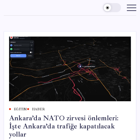
Skip
to
content
EĞITIM
HABER
Ankara’da NATO zirvesi önlemleri:
İşte Ankara’da trafiğe kapatılacak
yollar