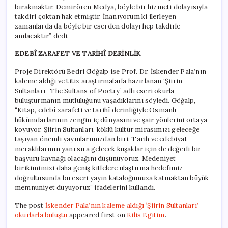
bırakmaktır. Demirören Medya, böyle bir hizmeti dolayısıyla
takdiri çoktan hak etmiştir. İnanıyorum ki ilerleyen
zamanlarda da böyle bir eserden dolayı hep takdirle
anılacaktır” dedi.
EDEBÎ ZARAFET VE TARİHÎ DERİNLİK
Proje Direktörü Bedri Göğalp ise Prof. Dr. İskender Pala’nın
kaleme aldığı ve titiz araştırmalarla hazırlanan ‘Şiirin
Sultanları- The Sultans of Poetry’ adlı eseri okurla
buluşturmanın mutluluğunu yaşadıklarını söyledi. Göğalp,
“Kitap, edebî zarafeti ve tarihî derinliğiyle Osmanlı
hükümdarlarının zengin iç dünyasını ve şair yönlerini ortaya
koyuyor. Şiirin Sultanları, köklü kültür mirasımızı geleceğe
taşıyan önemli yayınlarımızdan biri. Tarih ve edebiyat
meraklılarının yanı sıra gelecek kuşaklar için de değerli bir
başvuru kaynağı olacağını düşünüyoruz. Medeniyet
birikimimizi daha geniş kitlelere ulaştırma hedefimiz
doğrultusunda bu eseri yayın kataloğumuza katmaktan büyük
memnuniyet duyuyoruz” ifadelerini kullandı.
The post
İskender Pala’nın kaleme aldığı ‘Şiirin Sultanları’
okurlarla buluştu
appeared first on
Kilis Egitim
.