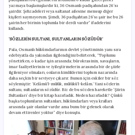
yazmaya başlamışlardır ki, 36 Osmanlı padişahından 26’sı
şairdir. Şehzadeleri veya saltanat ailesine mensup diğer
kişileri saymıyorum. Şimdi, 36 padişahtan 26’sı şair ise bu 26
şairin her birinin toplumla bir derdi vardır” ifadelerini
kullandı.
‘SÖZLERİN SULTANI, SULTANLARIN SÖZÜDÜR’
Pala, Osmanlı hükümdarlarının devlet yönetiminin yanı sıra
edebiyatla da yakından ilgilendiğini belirterek, “Toplumu
yönetirken, o kadar işin arasında; bürokrasinin, savaşların,
imar faaliyetlerinin ve iyileştirmelerin arasında bir de şiirle
ilgileniyor olmaları, onların kimliklerini toplum nazarında
daha seçkin bir seviyeye çıkarır. Bunun için eskiler bir söz
söylemiştir: ‘Kelâmü’l-mülûk, mülûkü’l-kelâm.’ Yani sözlerin
sultanı, sultanların sözüdür. Biz de bu sözden hareketle ‘Şiirin
Sultanları’ diye bir kitap hazırladık. Neden hazırladık? Çünkü
başka toplumların sultanları, hükümdarları veya kralları
arasında şair olanlar vardır ama bunu bir gelenek olarak
devam ettirenler yoktur” diye konuştu.