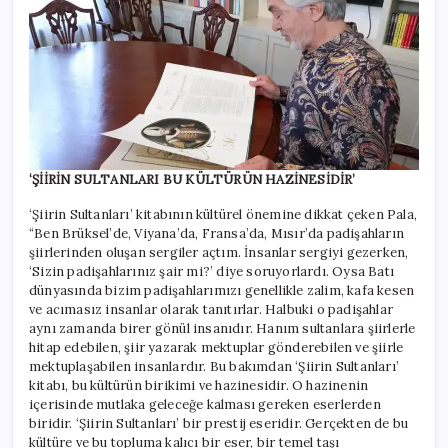
‘ŞİİRİN SULTANLARI BU KÜLTÜRÜN HAZİNESİDİR’
‘Şiirin Sultanları’ kitabının kültürel önemine dikkat çeken Pala,
“Ben Brüksel’de, Viyana’da, Fransa’da, Mısır’da padişahların
şiirlerinden oluşan sergiler açtım. İnsanlar sergiyi gezerken,
‘Sizin padişahlarınız şair mi?’ diye soruyorlardı. Oysa Batı
dünyasında bizim padişahlarımızı genellikle zalim, kafa kesen
ve acımasız insanlar olarak tanıtırlar. Halbuki o padişahlar
aynı zamanda birer gönül insanıdır. Hanım sultanlara şiirlerle
hitap edebilen, şiir yazarak mektuplar gönderebilen ve şiirle
mektuplaşabilen insanlardır. Bu bakımdan ‘Şiirin Sultanları’
kitabı, bu kültürün birikimi ve hazinesidir. O hazinenin
içerisinde mutlaka geleceğe kalması gereken eserlerden
biridir. ‘Şiirin Sultanları’ bir prestij eseridir. Gerçekten de bu
kültüre ve bu topluma kalıcı bir eser, bir temel taşı