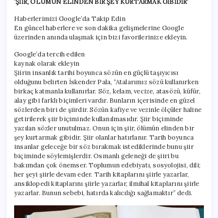
‘ŞİİR, ÖLÜMÜN ELİNDEN BİR ŞEY KURTARMAK GİBİDİR’
Haberlerimizi Google’da Takip Edin
En güncel haberlere ve son dakika gelişmelerine Google
üzerinden anında ulaşmak için bizi favorilerinize ekleyin.
Google’da tercih edilen
kaynak olarak ekleyin
Şiirin insanlık tarihi boyunca sözün en güçlü taşıyıcısı
olduğunu belirten İskender Pala, “Atalarımız sözü kullanırken
birkaç katmanla kullanırlar. Söz, kelam, vecize, atasözü, küfür,
alay gibi farklı biçimleri vardır. Bunların içerisinde en güzel
sözlerden biri de şiirdir. Sözün kafiye ve vezinle ölçüler haline
getirilerek şiir biçiminde kullanılmasıdır. Şiir biçiminde
yazılan sözler unutulmaz. Onun için şiir, ölümün elinden bir
şey kurtarmak gibidir. Şiir olanlar hatırlanır. Tarih boyunca
insanlar geleceğe bir söz bırakmak istediklerinde bunu şiir
biçiminde söylemişlerdir. Osmanlı geleneği de şiiri bu
bakımdan çok önemser. Toplumun edebiyatı, sosyolojisi, dili;
her şeyi şiirle devam eder. Tarih kitaplarını şiirle yazarlar,
ansiklopedi kitaplarını şiirle yazarlar, ilmihal kitaplarını şiirle
yazarlar. Bunun sebebi, hatırda kalıcılığı sağlamaktır” dedi.