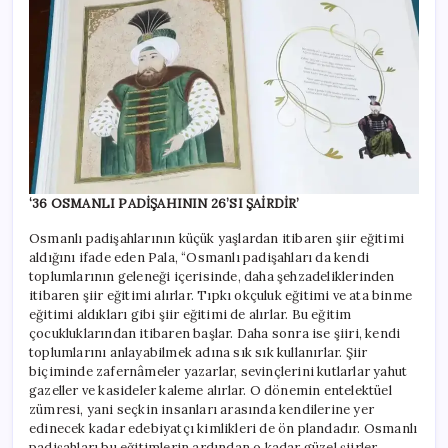
‘36 OSMANLI PADİŞAHININ 26’SI ŞAİRDİR’
Osmanlı padişahlarının küçük yaşlardan itibaren şiir eğitimi
aldığını ifade eden Pala, “Osmanlı padişahları da kendi
toplumlarının geleneği içerisinde, daha şehzadeliklerinden
itibaren şiir eğitimi alırlar. Tıpkı okçuluk eğitimi ve ata binme
eğitimi aldıkları gibi şiir eğitimi de alırlar. Bu eğitim
çocukluklarından itibaren başlar. Daha sonra ise şiiri, kendi
toplumlarını anlayabilmek adına sık sık kullanırlar. Şiir
biçiminde zafernâmeler yazarlar, sevinçlerini kutlarlar yahut
gazeller ve kasideler kaleme alırlar. O dönemin entelektüel
zümresi, yani seçkin insanları arasında kendilerine yer
edinecek kadar edebiyatçı kimlikleri de ön plandadır. Osmanlı
padişahları bu eğitimlerin ardından o kadar güzel şiirler