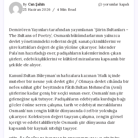
İskender
By
Can Şahin
yorumlar kapalı
Pala’nın
25 Haziran 2026
4 Min Read
kaleme
aldığı
‘Şiirin
Demirören Yayınları tarafından yayımlanan ‘Şiirin Sultanları –
Sultanları’
The Sultans of Poetry’, Osmanlı hükümdarlarının yalnızca
okurlarla
buluştu
devlet yönetimindeki rollerini değil, sanatçı kimliklerini ve
için
şiire kattıkları değeri de gün yüzüne çıkarıyor. İskender
Pala’nın hazırladığı eser, padişahların kalemlerinden çıkan
şiirleri, edebi kişiliklerini ve kültürel miraslarını kapsamlı bir
şekilde ele alıyor.
Kanunî Sultan Süleyman’ın hafızalara kazınan ‘Halk içinde
muteber bir nesne yok devlet gibi / Olmaya devlet cihânda bir
nefes sıhhat gibi’ beyitinden Fâtih Sultan Mehmed’in (Avnî)
şiirlerine kadar geniş bir seçki sunan eser, Osmanlı’nın şiir
geleneğine ışık tutuyor. Padişahların edebiyatla kurduğu bağı
gözler önüne seren çalışma, tarih ve edebiyat meraklılarını
Osmanlı’nın zengin kültür dünyasında özel bir yolculuğa
çıkarıyor. Koleksiyon değeri taşıyan çalışma, zengin görsel
içeriği ve edebi tahlilleriyle Osmanlı şiir dünyasına dair
kapsamlı bir kaynak niteliği taşıyor.