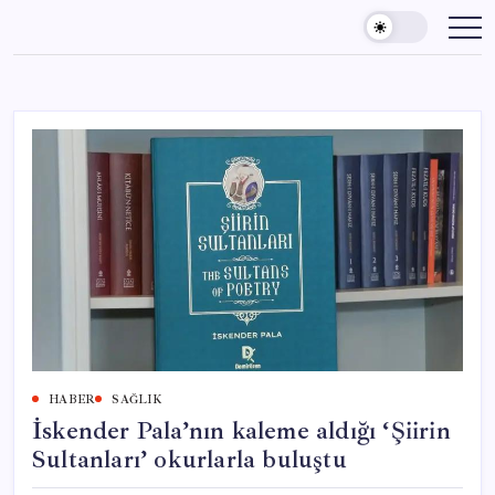
Skip
to
content
HABER
SAĞLIK
İskender Pala’nın kaleme aldığı ‘Şiirin
Sultanları’ okurlarla buluştu