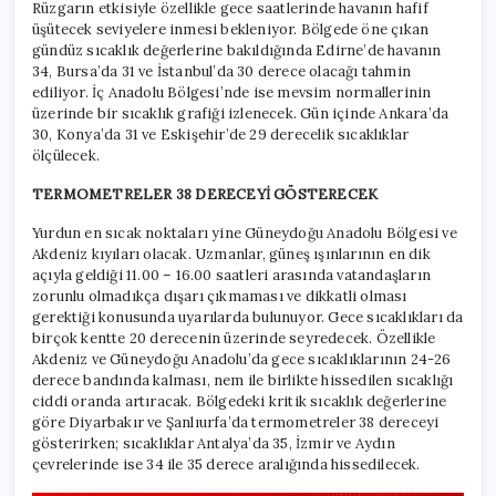
Rüzgarın etkisiyle özellikle gece saatlerinde havanın hafif
üşütecek seviyelere inmesi bekleniyor. Bölgede öne çıkan
gündüz sıcaklık değerlerine bakıldığında Edirne’de havanın
34, Bursa’da 31 ve İstanbul’da 30 derece olacağı tahmin
ediliyor. İç Anadolu Bölgesi’nde ise mevsim normallerinin
üzerinde bir sıcaklık grafiği izlenecek. Gün içinde Ankara’da
30, Konya’da 31 ve Eskişehir’de 29 derecelik sıcaklıklar
ölçülecek.
TERMOMETRELER 38 DERECEYİ GÖSTERECEK
Yurdun en sıcak noktaları yine Güneydoğu Anadolu Bölgesi ve
Akdeniz kıyıları olacak. Uzmanlar, güneş ışınlarının en dik
açıyla geldiği 11.00 – 16.00 saatleri arasında vatandaşların
zorunlu olmadıkça dışarı çıkmaması ve dikkatli olması
gerektiği konusunda uyarılarda bulunuyor. Gece sıcaklıkları da
birçok kentte 20 derecenin üzerinde seyredecek. Özellikle
Akdeniz ve Güneydoğu Anadolu’da gece sıcaklıklarının 24-26
derece bandında kalması, nem ile birlikte hissedilen sıcaklığı
ciddi oranda artıracak. Bölgedeki kritik sıcaklık değerlerine
göre Diyarbakır ve Şanlıurfa’da termometreler 38 dereceyi
gösterirken; sıcaklıklar Antalya’da 35, İzmir ve Aydın
çevrelerinde ise 34 ile 35 derece aralığında hissedilecek.