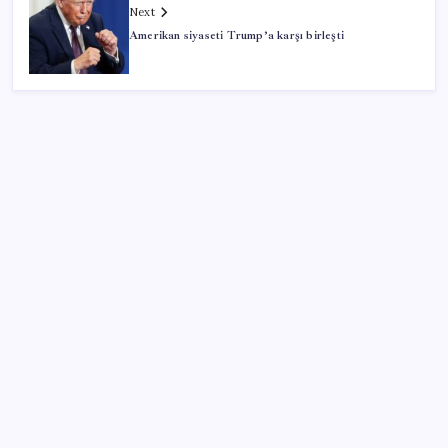
Next
Amerikan siyaseti Trump’a karşı birleşti
SON YAZILAR
İş Bankası’nda üst düzey görev değişimi: Hakan Aran
görevinden ayrılıyor
ING’den dolar/TL tahmini
BofA: Yatırımcı iyimserliği beş yılın en yüksek
seviyesinde