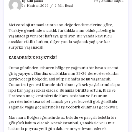
Bir
By
Can Şahin
yorumlar kapalı
tarafta
24 Haziran 2026
2 Min Read
sağanak,
bir
tarafta
Meteoroloji uzmanlarının son değerlendirmelerine göre,
kavurucu
Türkiye genelinde sıcaklık farklılıklarının oldukça belirgin
sıcak!
için
yaşanacağı yeni bir haftaya giriliyor. Bir yanda kavurucu
sıcaklar etkili olurken, diğer yanda sağanak yağış ve kar
sürprizi yaşanacak.
KARADENİZ’E KIŞ ETKİSİ
Cuma gününden itibaren bölgeye yağmurlu bir hava sistemi
giriş yapıyor. Gündüz sıcaklıklarının 23-24 derecelere kadar
gerileyeceği bölgede, asıl sürpriz hafta sonu yaşanacak.
Cumartesi gecesi Karadeniz’in bazı yüksek yaylalarında lapa
lapa kar yağışı etkili olacak. Bununla birlikte Artvin, Rize ve
Trabzon’un iç kesimleri ile Kars, Ardahan ve Erzurum
çevrelerinde kısa süreli ancak yer yer kuvvetli gök gürültülü
sağanak yağış geçişlerine karşı tedbirli olunması gerekiyor.
Marmara Bölgesi genelinde az bulutlu ve parçalı bulutlu bir
gökyüzü hakim olacak. Ancak İstanbul, Çanakkale ve İzmir
hattında poyraz yedi gün daha esmeye devam edecek.