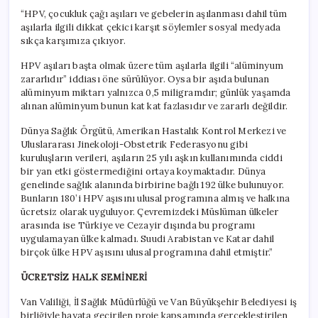
“HPV, çocukluk çağı aşıları ve gebelerin aşılanması dahil tüm
aşılarla ilgili dikkat çekici karşıt söylemler sosyal medyada
sıkça karşımıza çıkıyor.
HPV aşıları başta olmak üzere tüm aşılarla ilgili “alüminyum
zararlıdır” iddiası öne sürülüyor. Oysa bir aşıda bulunan
alüminyum miktarı yalnızca 0,5 miligramdır; günlük yaşamda
alınan alüminyum bunun kat kat fazlasıdır ve zararlı değildir.
Dünya Sağlık Örgütü, Amerikan Hastalık Kontrol Merkezi ve
Uluslararası Jinekoloji-Obstetrik Federasyonu gibi
kuruluşların verileri, aşıların 25 yılı aşkın kullanımında ciddi
bir yan etki göstermediğini ortaya koymaktadır. Dünya
genelinde sağlık alanında birbirine bağlı 192 ülke bulunuyor.
Bunların 180’i HPV aşısını ulusal programına almış ve halkına
ücretsiz olarak uyguluyor. Çevremizdeki Müslüman ülkeler
arasında ise Türkiye ve Cezayir dışında bu programı
uygulamayan ülke kalmadı. Suudi Arabistan ve Katar dahil
birçok ülke HPV aşısını ulusal programına dahil etmiştir.”
ÜCRETSİZ HALK SEMİNERİ
Van Valiliği, İl Sağlık Müdürlüğü ve Van Büyükşehir Belediyesi iş
birliğiyle hayata geçirilen proje kapsamında gerçekleştirilen