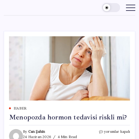
Skip
to
content
HABER
Menopozda hormon tedavisi riskli mi?
Menopozda
By
Can Şahin
yorumlar kapalı
hormon
24 Haziran 2026
4 Min Read