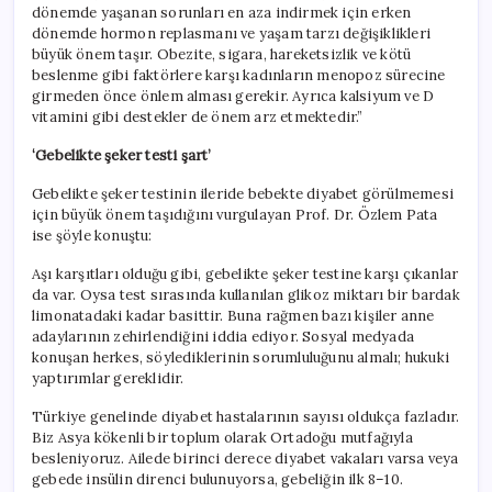
dönemde yaşanan sorunları en aza indirmek için erken
dönemde hormon replasmanı ve yaşam tarzı değişiklikleri
büyük önem taşır. Obezite, sigara, hareketsizlik ve kötü
beslenme gibi faktörlere karşı kadınların menopoz sürecine
girmeden önce önlem alması gerekir. Ayrıca kalsiyum ve D
vitamini gibi destekler de önem arz etmektedir.”
‘Gebelikte şeker testi şart’
Gebelikte şeker testinin ileride bebekte diyabet görülmemesi
için büyük önem taşıdığını vurgulayan Prof. Dr. Özlem Pata
ise şöyle konuştu:
Aşı karşıtları olduğu gibi, gebelikte şeker testine karşı çıkanlar
da var. Oysa test sırasında kullanılan glikoz miktarı bir bardak
limonatadaki kadar basittir. Buna rağmen bazı kişiler anne
adaylarının zehirlendiğini iddia ediyor. Sosyal medyada
konuşan herkes, söylediklerinin sorumluluğunu almalı; hukuki
yaptırımlar gereklidir.
Türkiye genelinde diyabet hastalarının sayısı oldukça fazladır.
Biz Asya kökenli bir toplum olarak Ortadoğu mutfağıyla
besleniyoruz. Ailede birinci derece diyabet vakaları varsa veya
gebede insülin direnci bulunuyorsa, gebeliğin ilk 8–10.