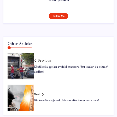
Follow Me
Other Articles
Previous
Kötü koku gelen evdeki manzara ‘bu kadar da olmaz’
dedirtti
Next
Bir tarafta sağanak, bir tarafta kavurucu sıcak!