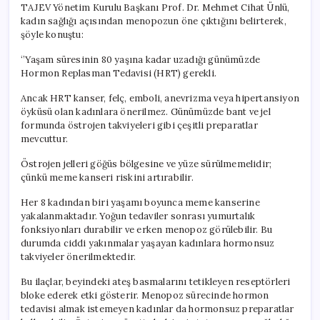
TAJEV Yönetim Kurulu Başkanı Prof. Dr. Mehmet Cihat Ünlü,
kadın sağlığı açısından menopozun öne çıktığını belirterek,
şöyle konuştu:
‘’Yaşam süresinin 80 yaşına kadar uzadığı günümüzde
Hormon Replasman Tedavisi (HRT) gerekli.
Ancak HRT kanser, felç, emboli, anevrizma veya hipertansiyon
öyküsü olan kadınlara önerilmez. Günümüzde bant ve jel
formunda östrojen takviyeleri gibi çeşitli preparatlar
mevcuttur.
Östrojen jelleri göğüs bölgesine ve yüze sürülmemelidir;
çünkü meme kanseri riskini artırabilir.
Her 8 kadından biri yaşamı boyunca meme kanserine
yakalanmaktadır. Yoğun tedaviler sonrası yumurtalık
fonksiyonları durabilir ve erken menopoz görülebilir. Bu
durumda ciddi yakınmalar yaşayan kadınlara hormonsuz
takviyeler önerilmektedir.
Bu ilaçlar, beyindeki ateş basmalarını tetikleyen reseptörleri
bloke ederek etki gösterir. Menopoz sürecinde hormon
tedavisi almak istemeyen kadınlar da hormonsuz preparatlar